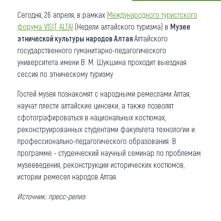
Сегодня, 26 апреля, в рамках
Международного туристского
Что привезти (сувениры)
форума VISIT ALTAI
(Недели алтайского туризма) в
Музее
О регионе
этнической культуры народов Алтая
Алтайского
государственного гуманитарно-педагогического
Коллекция впечатлений
университета имени В. М. Шукшина проходит выездная
сессия по этническому туризму.
Другие рубрики
Гостей музея познакомят с народными ремеслами Алтая,
научат плести алтайские циновки, а также позволят
сфотографироваться в национальных костюмах,
реконструированных студентами факультета технологии и
профессионально-педагогического образования. В
программе - студенческий научный семинар по проблемам
музееведения, реконструкции исторических костюмов,
истории ремесел народов Алтая.
Источник: пресс-релиз