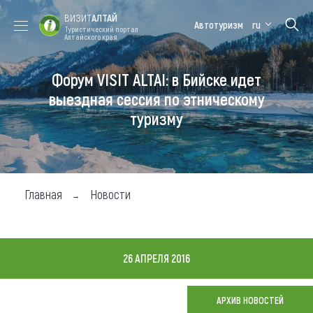
ВИЗИТ
АЛТАЙ
Автотуризм
ru
Туристический портал
Алтайского края
Форум VISIT ALTAI: в Бийске идет
Форум VISIT
Цветение
Медицинский
Алтайская
ALTAI
маральника
форум
зимовка
выездная сессия по этническому
туризму
Туры
Где побывать
Чем заняться
Главная
Новости
Где остановиться
Где поесть
26 АПРЕЛЯ 2016
Карта
АРХИВ НОВОСТЕЙ
Новости