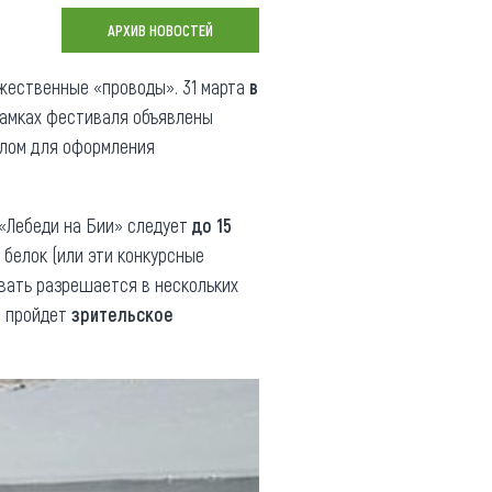
Коллекция впечатлений
АРХИВ НОВОСТЕЙ
Блог путешественника
жественные «проводы». 31 марта
в
рамках фестиваля объявлены
Видеогалерея
елом для оформления
тай
Фотогалерея
«Лебеди на Бии» следует
до 15
 белок (или эти конкурсные
овать разрешается в нескольких
 – пройдет
зрительское