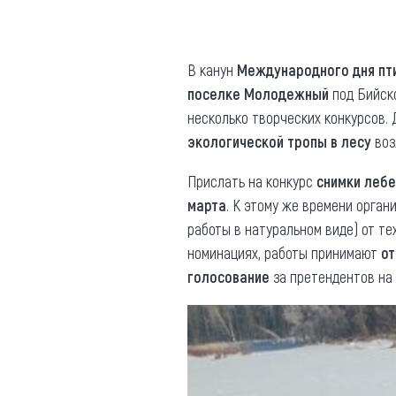
Где поесть
Кар
Нов
Рестораны
В канун
Международного дня пт
поселке Молодежный
под Бийск
Кафе
Что 
несколько творческих конкурсов.
Придорожные кафе
экологической тропы в лесу
воз
Прислать на конкурс
снимки леб
марта
. К этому же времени орга
работы в натуральном виде) от те
Другие рубрики
номинациях, работы принимают
от
голосование
за претендентов на 
О нас
Реестр туроператоров
Алтайского края
Реестр туристических
агентств Алтайского края