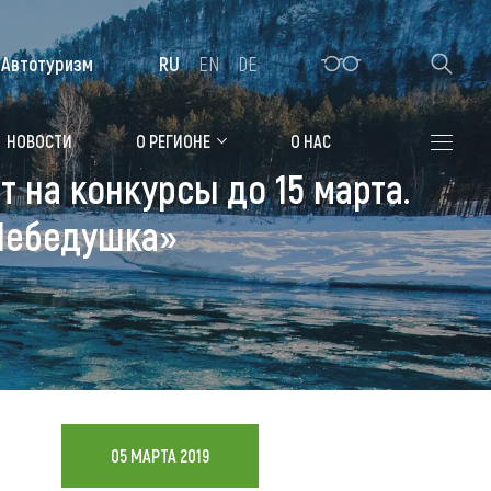
Автотуризм
RU
EN
DE
Алтайская зимовка
НОВОСТИ
О РЕГИОНЕ
О НАС
 на конкурсы до 15 марта.
Где остановиться
«Лебедушка»
Санатории
Гостиницы, отели
Коттеджи, базы
Сельские усадьбы
Мотели, придорожные отели
05 МАРТА 2019