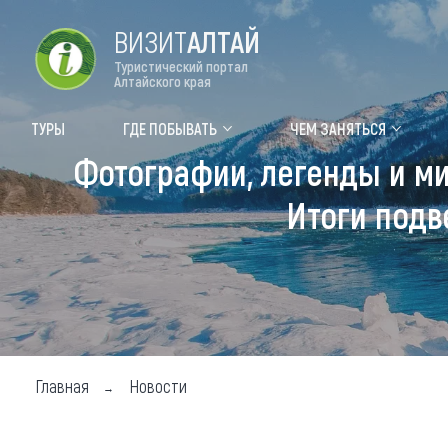
ВИЗИТ
АЛТАЙ
Туристический портал
Алтайского края
Форум VISIT ALTAI
Цвет
ТУРЫ
ГДЕ ПОБЫВАТЬ
ЧЕМ ЗАНЯТЬСЯ
Фотографии, легенды и ми
Туры
Где
Итоги подв
Объек
Объек
Объек
Топ т
Для м
Главная
Новости