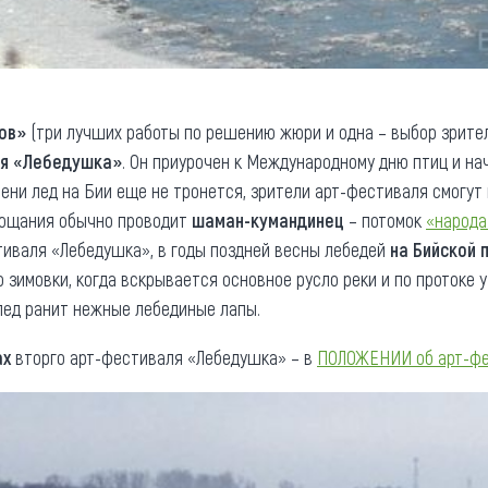
ов»
(три лучших работы по решению жюри и одна – выбор зрите
ля «Лебедушка»
. Он приурочен к Международному дню птиц и на
емени лед на Бии еще не тронется, зрители арт-фестиваля смогу
рощания обычно проводит
шаман-кумандинец
– потомок
«народа
тиваля «Лебедушка», в годы поздней весны лебедей
на Бийской 
 зимовки, когда вскрывается основное русло реки и по протоке 
лед ранит нежные лебединые лапы.
ах
вторго арт-фестиваля «Лебедушка» – в
ПОЛОЖЕНИИ об арт-ф