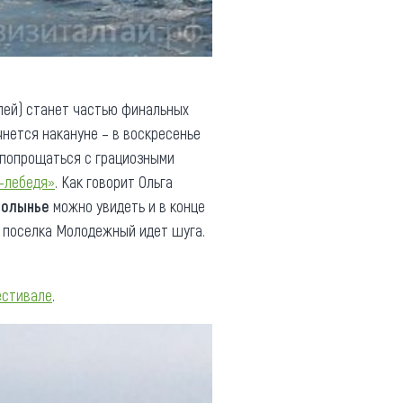
лей) станет частью финальных
чнется накануне – в воскресенье
т попрощаться с грациозными
-лебедя»
. Как говорит Ольга
полынье
можно увидеть и в конце
у поселка Молодежный идет шуга.
естивале
.