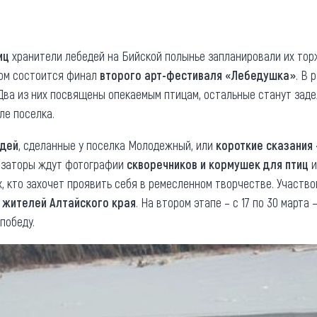
та
О регионе
ости
Общая информация
иц
хранители лебедей на Бийской полынье запланировали их тор
ом состоится финал
второго арт-фестиваля «Лебедушка»
. В 
Как добраться
привезти (сувениры)
 Два из них посвящены опекаемым птицам, остальные станут зад
Люди, прославившие Ал
ле поселка.
Карты и буклеты
едей
, сделанные у поселка Молодежный, или
короткие сказания
низаторы ждут фотографии
скворечников и кормушек для птиц
и
х, кто захочет проявить себя в ремесленном творчестве. Участв
 жителей Алтайского края
. На втором этапе – с 17 по 30 марта
победу.