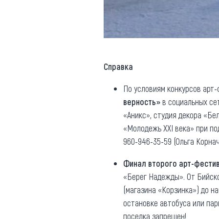
Справка
По условиям конкурсов арт
верность»
в социальных сет
«Аникс», студия декора «Бе
«Молодежь XXI века» при по
960-946-35-59 (Ольга Корнач
Финал второго арт-фести
«Берег Надежды». От Бийско
(магазина «Корзинка») до н
остановке автобуса или пар
поселка запрещен!