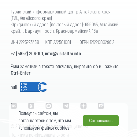
Туристский информационный центр Алтайского края
(ТИЦ Алтайского края)
Юридический адрес (почтовый адрес): 656043, Алтайский
край, г. Барнаул, просп. Красноармейский, 16а
ИНН 2225223458 КПП 222501001 ОГРН 1212200029612
+7 (3852) 206-101
,
info@visitaltai.info
Если заметили в тексте опечатку, выделите её и нажмите
Ctrl+Enter
null
Пользуясь сайтом, вы
соглашаетесь с тем, что мы
Соглашаюсь
© 2026 «visitaltai» Все права защищены.
используем файлы cookies.
Политика конфиденциальности