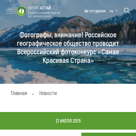
ВИЗИТ
АЛТАЙ
Автотуризм
ru
Туристический портал
Алтайского края
Фотографы, внимание! Российское
Форум VISIT
Цветение
Медицинский
Алтайская
ALTAI
маральника
форум
зимовка
географическое общество проводит
Всероссийский фотоконкурс «Самая
Туры
Красивая Страна»
Где побывать
Чем заняться
Где остановиться
Главная
Новости
Где поесть
Карта
21 ИЮЛЯ 2015
Новости