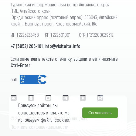
Туристский информационный центр Алтайского края
(ТИЦ Алтайского края)
Юридический адрес (почтовый адрес): 656043, Алтайский
край, г. Барнаул, просп. Красноармейский, 16а
ИНН 2225223458 КПП 222501001 ОГРН 1212200029612
+7 (3852) 206-101
,
info@visitaltai.info
Если заметили в тексте опечатку, выделите её и нажмите
Ctrl+Enter
null
Пользуясь сайтом, вы
соглашаетесь с тем, что мы
Соглашаюсь
© 2026 «visitaltai» Все права защищены.
используем файлы cookies.
Политика конфиденциальности