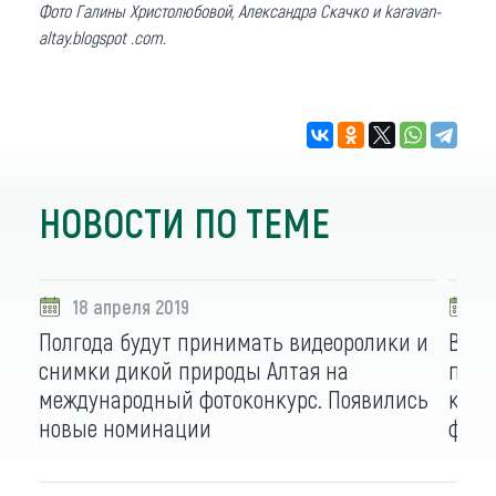
Фото Галины Христолюбовой, Александра Скачко и karavan-
altay.blogspot .com.
НОВОСТИ ПО ТЕМЕ
18 апреля 2019
0
Полгода будут принимать видеоролики и
В Ко
снимки дикой природы Алтая на
посв
международный фотоконкурс. Появились
крас
новые номинации
фото