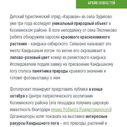
АРХИВ НОВОСТЕЙ
Что привезти (сувениры)
Детский туристический отряд «Караван» из села Зудилово
О регионе
уже три года исследует
уникальный природный объект
в
Косихинском районе. В логе неподалеку от села Плотниково
Коллекция впечатлений
ребята обнаружили заросли
красивого краснокнижного
растения
– кандыка сибирского. Сельчане называют это
Другие рубрики
место Кандышным логом: по весне его окрашивает в
лилово-розовый цвет
ковер из реликтового кандыка.
Исследователи подали заявку на присвоение Кандышному
логу статуса
памятника природы
краевого значения и
готовят фотовыставку о нем.
Фотопроект планируют представить публике
в конце
октября
в Центре патриотического воспитания
Косихинского района (эта площадка получила широкую
известность благодаря
музею Роберта Рождественского
).
Организаторы хотят показать на выставке
интересные
ракурсы Кандышного лога
– его природы, растений и