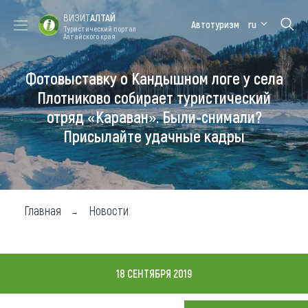
ВИЗИТ
АЛТАЙ
Автотуризм
ru
Туристический портал
Алтайского края
Фотовыставку о Кандышном логе у села
Форум VISIT
Цветение
Медицинский
Алтайская
ALTAI
маральника
форум
зимовка
Плотниково собирает туристический
отряд «Караван». Были-снимали?
Туры
Присылайте удачные кадры
Где побывать
Чем заняться
Где остановиться
Главная
Новости
Где поесть
Карта
18 СЕНТЯБРЯ 2019
Новости