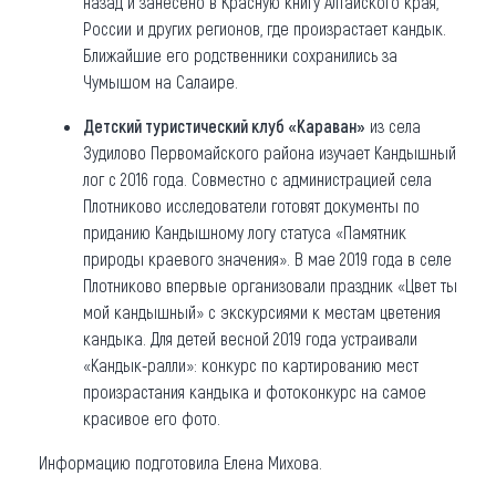
назад и занесено в Красную книгу Алтайского края,
России и других регионов, где произрастает кандык.
Ближайшие его родственники сохранились за
Чумышом на Салаире.
Детский туристический клуб «Караван»
из села
Зудилово Первомайского района изучает Кандышный
лог с 2016 года. Совместно с администрацией села
Плотниково исследователи готовят документы по
приданию Кандышному логу статуса «Памятник
природы краевого значения». В мае 2019 года в селе
Плотниково впервые организовали праздник «Цвет ты
мой кандышный» с экскурсиями к местам цветения
кандыка. Для детей весной 2019 года устраивали
«Кандык-ралли»: конкурс по картированию мест
произрастания кандыка и фотоконкурс на самое
красивое его фото.
Информацию подготовила Елена Михова.