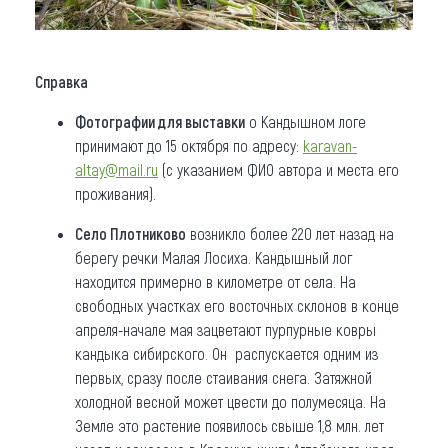
Справка
Фотографии для выставки
о Кандышном логе
принимают до 15 октября по адресу:
karavan-
altay@mail.ru
(с указанием ФИО автора и места его
проживания).
Село Плотниково
возникло более 220 лет назад на
берегу речки Малая Лосиха. Кандышный лог
находится примерно в километре от села. На
свободных участках его восточных склонов в конце
апреля-начале мая зацветают пурпурные ковры
кандыка сибирского. Он распускается одним из
первых, сразу после стаивания снега. Затяжной
холодной весной может цвести до полумесяца. На
Земле это растение появилось свыше 1,8 млн. лет