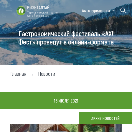
ВИЗИТ
АЛТАЙ
Автотуризм
ru
Туристический портал
Алтайского края
Гастрономический фестиваль «АХ!
Форум VISIT
Цветение
Медицинский
Алтайская
ALTAI
маральника
форум
зимовка
Фест» проведут в онлайн-формате
Туры
Где побывать
Главная
Новости
Чем заняться
Где остановиться
16 ИЮЛЯ 2021
Где поесть
Карта
АРХИВ НОВОСТЕЙ
Новости