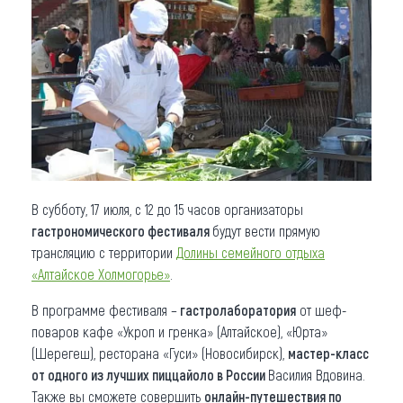
Что привезти (сувениры)
О регионе
Коллекция впечатлений
Другие рубрики
В субботу, 17 июля, с 12 до 15 часов организаторы
гастрономического фестиваля
будут вести прямую
трансляцию с территории
Долины семейного отдыха
«Алтайское Холмогорье»
.
В программе фестиваля –
гастролаборатория
от шеф-
поваров кафе «Укроп и гренка» (Алтайское), «Юрта»
(Шерегеш), ресторана «Гуси» (Новосибирск),
мастер-класс
от одного из лучших пиццайоло в России
Василия Вдовина.
Также вы сможете совершить
онлайн-путешествия по