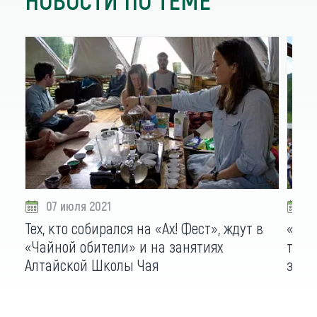
07 июля 2021
0
Тех, кто собирался на «Ах! Фест», ждут в
«Дис
«Чайной обители» и на занятиях
тури
Алтайской Школы Чая
займ