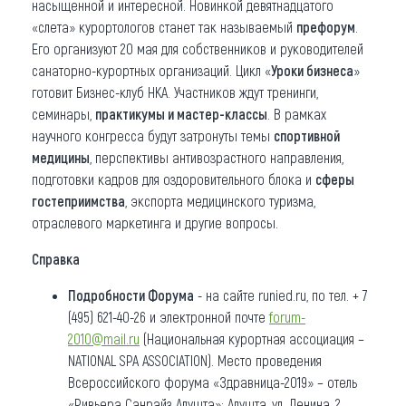
насыщенной и интересной. Новинкой девятнадцатого
«слета» курортологов станет так называемый
префорум
.
Его организуют 20 мая для собственников и руководителей
санаторно-курортных организаций. Цикл «
Уроки бизнеса
»
готовит Бизнес-клуб НКА. Участников ждут тренинги,
семинары,
практикумы и мастер-классы
. В рамках
научного конгресса будут затронуты темы
спортивной
медицины
, перспективы антивозрастного направления,
подготовки кадров для оздоровительного блока и
сферы
гостеприимства
, экспорта медицинского туризма,
отраслевого маркетинга и другие вопросы.
Справка
Подробности Форума
- на сайте runied.ru, по тел. + 7
(495) 621-40-26 и электронной почте
forum-
2010@mail.ru
(Национальная курортная ассоциация –
NATIONAL SPA ASSOCIATION). Место проведения
Всероссийского форума «Здравница-2019» – отель
«Ривьера Санрайз Алушта»: Алушта, ул. Ленина, 2.