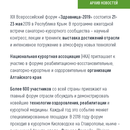
АРХИВ НОВОСТЕЙ
Что привезти (сувениры)
XIX Всероссийский форум «
Здравница-2019
» состоится
21-
О регионе
23 мая
2019 в Республике Крым. В программе ежегодной
встречи санаторно-курортного сообщества – научный
Коллекция впечатлений
конгресс, лекции и тренинги,
выставка достижений отрасли
и интенсивное погружение в атмосферу новых технологий.
Другие рубрики
Национальная курортная ассоциация
(НКА) приглашает к
участию в форуме реабилитационно-восстановительные,
санаторно-курортные и оздоровительные
организации
Алтайского края
.
Более 600 участников
со всей страны приезжают на
главный форум отрасли обсуждать и демонстрировать
новейшие
технологии оздоровления, реабилитации
и
курортной медицины. Каждый год это событие меняет
специализированные площадки. В 2018 году форум
проходил в курортном Кисловодске на Ставрополье, нынче –