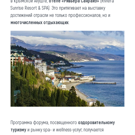
в крымской Алуште,
отеле «Ривьера Санрайз»
(Riviera
Sunrise Resort & SPA). Это притягивает на выставку
достижений отрасли не только профессионалов, но и
многочисленных отдыхающих
.
Программа форума, посвященного
оздоровительному
туризму
и рынку spa- и wellness-услуг, получается