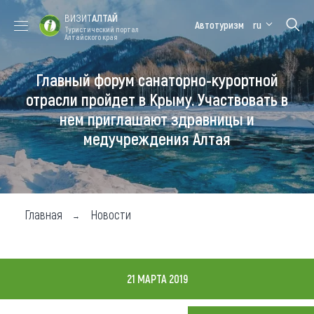
ВИЗИТ
АЛТАЙ
Автотуризм
ru
Туристический портал
Алтайского края
Главный форум санаторно-курортной
Форум VISIT
Цветение
Медицинский
Алтайская
ALTAI
маральника
форум
зимовка
отрасли пройдет в Крыму. Участвовать в
нем приглашают здравницы и
Туры
медучреждения Алтая
Где побывать
Чем заняться
Где остановиться
Главная
Новости
Где поесть
Карта
21 МАРТА 2019
Новости