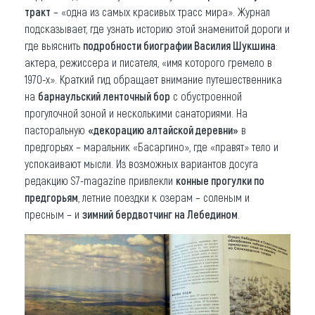
тракт
– «одна из самых красивых трасс мира». Журнал
подсказывает, где узнать историю этой знаменитой дороги и
где выяснить
подробности биографии Василия Шукшина
:
актера, режиссера и писателя, «имя которого гремело в
1970-х». Краткий гид обращает внимание путешественника
на
барнаульский ленточный бор
с обустроенной
прогулочной зоной и несколькими санаториями. На
пасторальную
«декорацию алтайской деревни»
в
предгорьях – маральник «Басаргино», где «правят» тело и
успокаивают мысли. Из возможных вариантов досуга
редакцию S7-magazine привлекли
конные прогулки по
предгорьям
, летние поездки к озерам – соленым и
пресным – и
зимний бердвотчинг на Лебедином
.