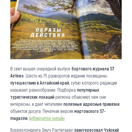
Что привезти (сувениры)
О регионе
Коллекция впечатлений
Другие рубрики
В свет вышел очередной выпуск
бортового журнала S7
Airlines
. Шесть из 75 разворотов издания посвящены
путешествию в Алтайский край
, сутью которого редакция
называет разнообразие. Подборка
популярных
туристических локаций
региона объясняет, чем они
интересны, и дает читателям
полезные адресные привязки
объектов досуга. Печатная версия
мартовского S7-
magazine
дублируется онлайн
.
Корреспондента Ольгу Растегаеву
заинтересовал Чуйский