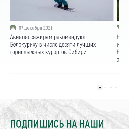
07 декабря 2021
2
Авиапассажирам рекомендуют
Напи
Белокуриху в числе десяти лучших
и пр
горнолыжных курортов Сибири
Ново
осен
ПОДПИШИСЬ НА НАШИ