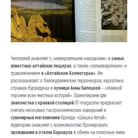
Читателей знакомят с «невероятными находками» в
самых
известных алтайских пещерах
, а также «зельевареньем» и
траволечением
в «Алтайском Холмогорье»
. Им
рассказывают о белокурихинских терренкурах, курортных
стражах-бурундуках и
кузнице Анны Билецкой
– «главной
героини всех местных историй». Ориентирами для
знакомства с краевой столицей
S7-magazine предлагает
считать несколько гастрономических заведений и
сувенирные магазинчики
бренда «Шишка Алтай».
Аудиторию знакомят с возможностью бронировать
проживание в отелях Барнаула
в обмен на полетные мили