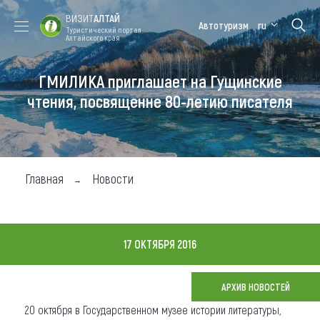
ВИЗИТ
АЛТАЙ
Автотуризм
ru
Туристический портал
Алтайского края
ГМИЛИКА приглашает на Гущинские
Форум VISIT
Цветение
Медицинский
Алтайская
ALTAI
маральника
форум
зимовка
чтения, посвященне 80-летию писателя
Туры
Где побывать
Главная
Новости
Чем заняться
Где остановиться
17 ОКТЯБРЯ 2016
Где поесть
Карта
АРХИВ НОВОСТЕЙ
20 октября в Государственном музее истории литературы,
Новости