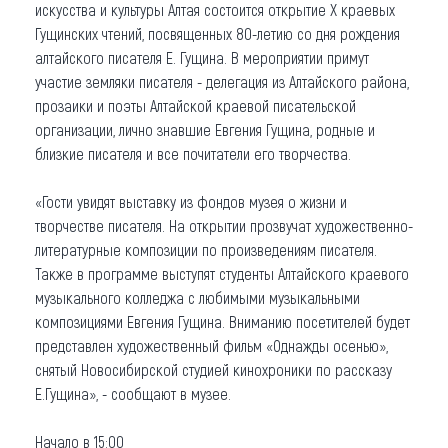
искусства и культуры Алтая состоится открытие X краевых
Что привезти (сувениры)
Гущинских чтений, посвященных 80-летию со дня рождения
алтайского писателя Е. Гущина. В мероприятии примут
О регионе
участие земляки писателя - делегация из Алтайского района,
прозаики и поэты Алтайской краевой писательской
Коллекция впечатлений
организации, лично знавшие Евгения Гущина, родные и
близкие писателя и все почитатели его творчества.
Другие рубрики
«Гости увидят выставку из фондов музея о жизни и
творчестве писателя. На открытии прозвучат художественно-
литературные композиции по произведениям писателя.
Также в программе выступят студенты Алтайского краевого
музыкального колледжа с любимыми музыкальными
композициями Евгения Гущина. Вниманию посетителей будет
представлен художественный фильм «Однажды осенью»,
снятый Новосибирской студией кинохроники по рассказу
Е.Гущина», - сообщают в музее.
Начало в 15:00