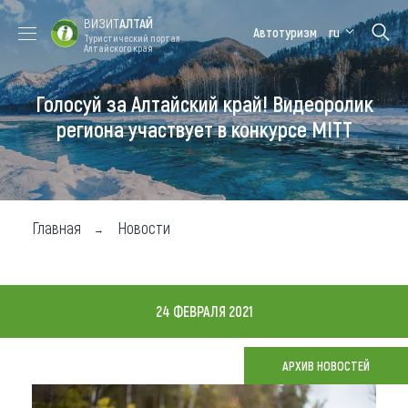
ВИЗИТ
АЛТАЙ
Автотуризм
ru
Туристический портал
Алтайского края
Голосуй за Алтайский край! Видеоролик
Форум VISIT
Цветение
Медицинский
Алтайская
ALTAI
маральника
форум
зимовка
региона участвует в конкурсе MITT
Туры
Где побывать
Главная
Новости
Чем заняться
Где остановиться
24 ФЕВРАЛЯ 2021
Где поесть
Карта
АРХИВ НОВОСТЕЙ
Новости