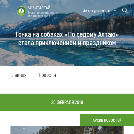
ВИЗИТ
АЛТАЙ
Автотуризм
ru
Туристический портал
Алтайского края
Гонка на собаках «По седому Алтаю»
Форум VISIT
Цветение
Медицинский
Алтайская
ALTAI
маральника
форум
зимовка
стала приключением и праздником
Туры
Где побывать
Главная
Новости
Чем заняться
Где остановиться
20 ФЕВРАЛЯ 2018
Где поесть
Карта
АРХИВ НОВОСТЕЙ
Новости