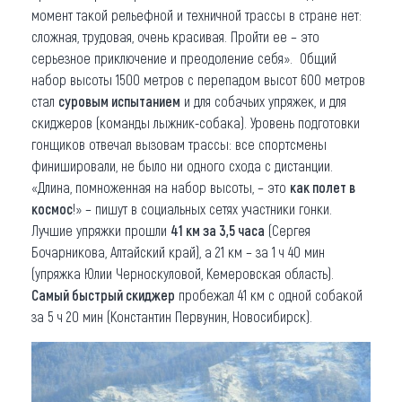
момент такой рельефной и техничной трассы в стране нет:
сложная, трудовая, очень красивая. Пройти ее – это
серьезное приключение и преодоление себя». Общий
набор высоты 1500 метров с перепадом высот 600 метров
стал
суровым испытанием
и для собачьих упряжек, и для
скиджеров (команды лыжник-собака). Уровень подготовки
гонщиков отвечал вызовам трассы: все спортсмены
финишировали, не было ни одного схода с дистанции.
«Длина, помноженная на набор высоты, – это
как полет в
космос
!» – пишут в социальных сетях участники гонки.
Лучшие упряжки прошли
41 км за 3,5 часа
(Сергея
Бочарникова, Алтайский край), а 21 км – за 1 ч 40 мин
(упряжка Юлии Черноскуловой, Кемеровская область).
С
амый быстрый скиджер
пробежал 41 км с одной собакой
за 5 ч 20 мин (Константин Первунин, Новосибирск).