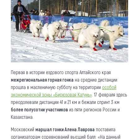
Что привезти (сувениры)
О регионе
Коллекция впечатлений
Другие рубрики
Первая в истории ездового спорта Алтайского края
межрегиональная горная гонка
на средние дистанции
прошла в масленичную субботу на территории
особой
экономической зоны «Бирюзовая Катунь»
. 17 февраля здесь
преодолевали дистанции 41 и 21 км и бежали спринт 3 км
более полусотни участников
из пяти регионов России и
Казахстана.
Московский
маршал гонки Алена Лаврова
поставила
организаторам соревнований высший балл: «На данный