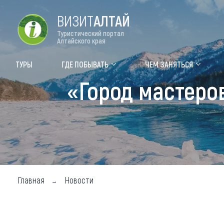
ВИЗИТ
АЛТАЙ
Туристический портал
Алтайского края
Форум VISIT ALTAI
Цвет
ТУРЫ
ГДЕ ПОБЫВАТЬ
ЧЕМ ЗАНЯТЬСЯ
«Город мастеро
Туры
Где
Объек
Объек
Объек
Топ т
Главная
Новости
Для м