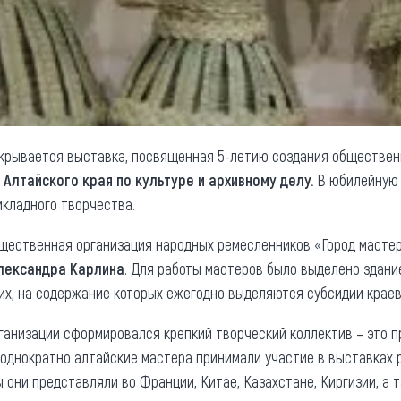
открывается выставка, посвященная 5-летию создания обществен
 Алтайского края по культуре и архивному делу.
В юбилейную 
кладного творчества.
щественная организация народных ремесленников «Город мастеро
лександра Карлина
. Для работы мастеров было выделено здани
их, на содержание которых ежегодно выделяются субсидии крае
ганизации сформировался крепкий творческий коллектив – это 
еоднократно алтайские мастера принимали участие в выставках 
ы они представляли во Франции, Китае, Казахстане, Киргизии, а т