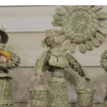
та
О регионе
ости
Общая информация
Как добраться
привезти (сувениры)
Люди, прославившие Ал
Карты и буклеты