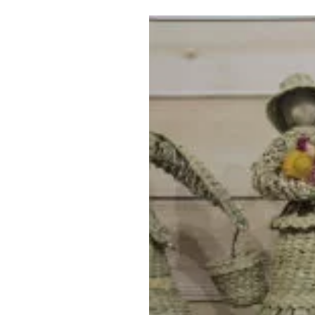
Где поесть
Кар
Нов
Рестораны
Кафе
Что 
Придорожные кафе
Другие рубрики
О нас
Реестр туроператоров
Алтайского края
Реестр туристических
агентств Алтайского края