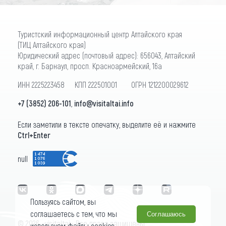
Туристский информационный центр Алтайского края
(ТИЦ Алтайского края)
Юридический адрес (почтовый адрес): 656043, Алтайский
край, г. Барнаул, просп. Красноармейский, 16а
ИНН 2225223458 КПП 222501001 ОГРН 1212200029612
+7 (3852) 206-101
,
info@visitaltai.info
Если заметили в тексте опечатку, выделите её и нажмите
Ctrl+Enter
null
Пользуясь сайтом, вы
соглашаетесь с тем, что мы
Соглашаюсь
© 2026 «visitaltai» Все права защищены.
используем файлы cookies.