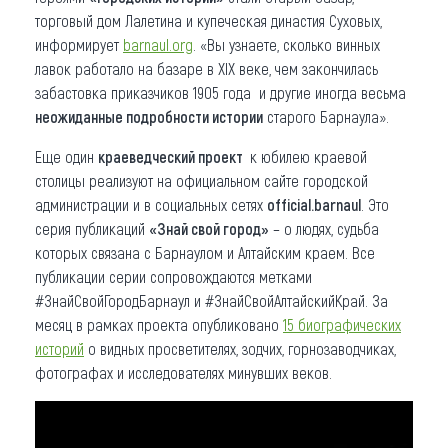
торговый дом Лалетина и купеческая династия Суховых,
информирует
barnaul.org
. «Вы узнаете, сколько винных
лавок работало на базаре в XIX веке, чем закончилась
забастовка приказчиков 1905 года и другие иногда весьма
неожиданные подробности истории
старого Барнаула».
Еще один
краеведческий проект
к юбилею краевой
столицы реализуют на официальном сайте городской
администрации и в социальных сетях
official.barnaul
. Это
серия публикаций
«Знай свой город»
– о людях, судьба
которых связана с Барнаулом и Алтайским краем. Все
публикации серии сопровождаются метками
#ЗнайCвойГородБарнаул и #ЗнайСвойАлтайскийКрай. За
месяц в рамках проекта опубликовано
15 биографических
историй
о видных просветителях, зодчих, горнозаводчиках,
фотографах и исследователях минувших веков.