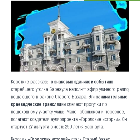
Что привезти (сувениры)
О регионе
Коллекция впечатлений
Другие рубрики
Короткие рассказы
о знаковых зданиях и событиях
старейшего уголка Барнаула наполнят эфир уличного радио,
вещающего в районе Старого Базара. Эти
занимательные
краеведческие трансляции
сделают прогулки по
пешеходному участку улицы Мало-Тобольской интереснее,
полагают создатели аудиопроекта «Городские истории». Он
стартует
27 августа
в честь 290-летия Барнаула.
Героями
«Городских историй»
стали Старый базар,