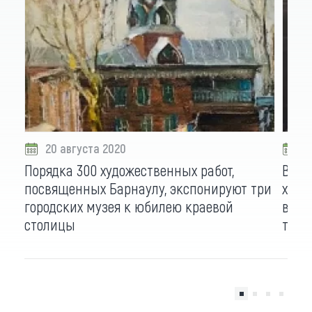
20 августа 2020
2
Порядка 300 художественных работ,
В Ба
посвященных Барнаулу, экспонируют три
худо
городских музея к юбилею краевой
витр
столицы
темн