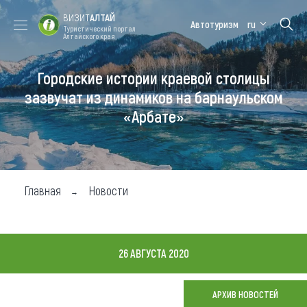
ВИЗИТ
АЛТАЙ
Автотуризм
ru
Туристический портал
Алтайского края
Городские истории краевой столицы
Форум VISIT
Цветение
Медицинский
Алтайская
ALTAI
маральника
форум
зимовка
зазвучат из динамиков на барнаульском
«Арбате»
Туры
Где побывать
Чем заняться
Главная
Новости
Где остановиться
Где поесть
26 АВГУСТА 2020
Карта
АРХИВ НОВОСТЕЙ
Новости