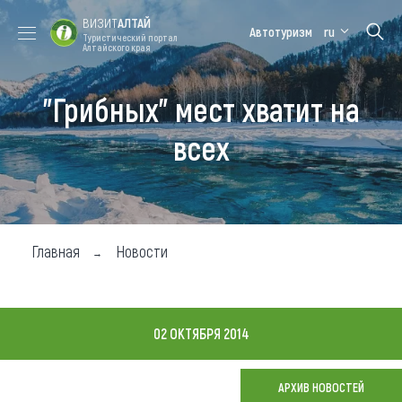
ВИЗИТ
АЛТАЙ
Автотуризм
ru
Туристический портал
Алтайского края
"Грибных" мест хватит на
Форум VISIT
Цветение
Медицинский
Алтайская
ALTAI
маральника
форум
зимовка
всех
Туры
Где побывать
Чем заняться
Главная
Новости
Где остановиться
Где поесть
02 ОКТЯБРЯ 2014
Карта
АРХИВ НОВОСТЕЙ
Новости