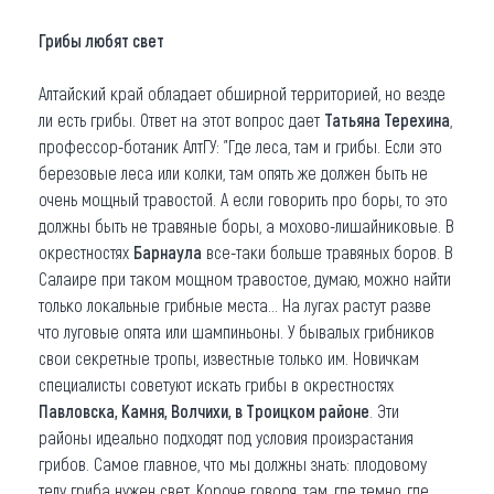
Грибы любят свет
Алтайский край обладает обширной территорией, но везде
ли есть грибы. Ответ на этот вопрос дает
Татьяна Терехина
,
профессор-ботаник АлтГУ: "Где леса, там и грибы. Если это
березовые леса или колки, там опять же должен быть не
очень мощный травостой. А если говорить про боры, то это
должны быть не травяные боры, а мохово-лишайниковые. В
окрестностях
Барнаула
все-таки больше травяных боров. В
Салаире при таком мощном травостое, думаю, можно найти
только локальные грибные места... На лугах растут разве
что луговые опята или шампиньоны. У бывалых грибников
свои секретные тропы, известные только им. Новичкам
специалисты советуют искать грибы в окрестностях
Павловска, Камня, Волчихи, в Троицком районе
. Эти
районы идеально подходят под условия произрастания
грибов. Самое главное, что мы должны знать: плодовому
телу гриба нужен свет. Короче говоря, там, где темно, где