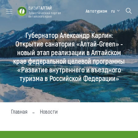
ВИЗИТ
АЛТАЙ
Автотуризм
ru
Туристический портал
Алтайского края
Губернатор Александр Карлин:
Форум VISIT
Цветение
Медицинский
Алтайская
ALTAI
маральника
форум
зимовка
Открытие санатория «Алтай-Green» -
новый этап реализации в Алтайском
Туры
крае федеральной целевой программы
Где побывать
«Развитие внутреннего и въездного
туризма в Российской Федерации»
Чем заняться
Где остановиться
Где поесть
Главная
Новости
Карта
Новости