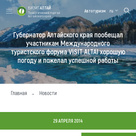
ВИЗИТ
АЛТАЙ
Автотуризм
ru
Туристический портал
Алтайского края
Губернатор Алтайского края пообещал
Форум VISIT
Цветение
Медицинский
Алтайская
ALTAI
маральника
форум
зимовка
участникам Международного
туристского форума VISIT ALTAI хорошую
Туры
погоду и пожелал успешной работы
Где побывать
Чем заняться
Где остановиться
Главная
Новости
Где поесть
Карта
29 АПРЕЛЯ 2014
Новости