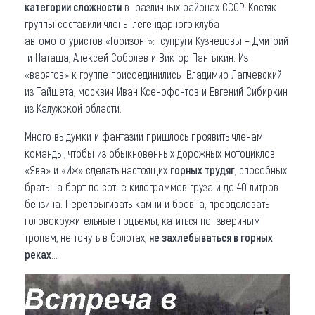
категории сложности
в различных районах СССР. Костяк
группы составили члены легендарного
клуба
автомототуристов «Горизонт»: супруги Кузнецовы – Дмитрий
и Наташа, Алексей Соболев и Виктор Пантыкин. Из
«варягов» к группе присоединились Владимир Лапчевский
из Тайшета, москвич Иван Ксенофонтов и Евгений Сибиркин
из Калужской области.
Много выдумки и фантазии пришлось проявить членам
команды, чтобы из обыкновенных дорожных мотоциклов
«Ява» и «Иж» сделать настоящих
горных трудяг
, способных
брать на борт по сотне килограммов груза и до 40 литров
бензина. Перепрыгивать камни и бревна, преодолевать
головокружительные подъемы, катиться по звериным
тропам, не тонуть в болотах,
не захлебываться в горных
реках
…