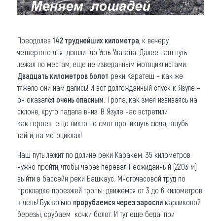
Преодолев
142 труднейших километра
, к вечеру
четвертого дня дошли до Усть-Улагана. Далее наш путь
лежал по местам, еще не изведанным мотоциклистами.
Двадцать километров болот
реки Каратеш – как же
тяжело они нам дались! И вот долгожданный спуск к Язуле –
он оказался
очень опасным
. Тропа, как змея извиваясь на
склоне, круто падала вниз. В Язуле нас встретили
как героев: еще никто не смог проникнуть сюда, вглубь
тайги, на мотоциклах!
Наш путь лежит по долине реки Каракем. 35 километров
нужно пройти, чтобы через перевал Неожиданный (2203 м)
выйти в бассейн реки Башкаус. Многочасовой труд по
прокладке проезжей тропы: движемся от 3 до 6 километров
в день! Буквально
прорубаемся через заросли
карликовой
березы, срубаем кочки болот. И тут еще беда: при