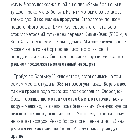
жизнь. Через несколько дней еще две «Явы» брошены в
тундре – закончился бензин. Из пяти мотоциклов осталось
только два!
Закончились продукты
. Отправляем пешком
нашего фотографа Диму Кузнецова и его Наталью в
стокилометровый путь через перевал Кызыл-Озек (3100 м) в
Кош-Агач, оттуда самолетом – домой. Мы уже физически не
можем взять их на борт оставшихся мотоциклов. В
поредевшем и ослабленном состоянии группы мы все же
решили продолжать заявленный маршрут
.
…Пройдя по Барлыку 15 километров, остановились на том
самом месте, откуда в 1983-м повернули назад.
Барлык все
так же грозен
, вода такая же сверх-холодная. Очередной
брод. Неожиданно
мотоцикл стал быстро погружаться в
воду
– мелководье оказалось обманчивым. Уже чувствуется
сильное боковое давление воды. Мотор задыхается – ему
не хватает воздуха. Резко бросаю сцепление, и моя «Ява»
рывком выскакивает на берег
. Моему примеру следуют
другие.