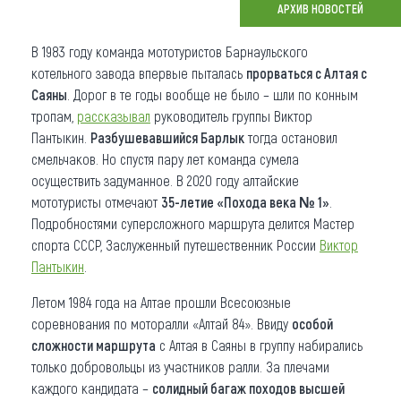
АРХИВ НОВОСТЕЙ
Что привезти (сувениры)
В 1983 году команда мототуристов Барнаульского
О регионе
котельного завода впервые пыталась
прорваться с Алтая с
Саяны
. Дорог в те годы вообще не было – шли по конным
Коллекция впечатлений
тропам,
рассказывал
руководитель группы Виктор
Пантыкин.
Разбушевавшийся Барлык
тогда остановил
Другие рубрики
смельчаков. Но спустя пару лет команда сумела
осуществить задуманное. В 2020 году алтайские
мототуристы отмечают
35-летие «Похода века № 1»
.
Подробностями суперсложного маршрута делится Мастер
спорта СССР, Заслуженный путешественник России
Виктор
Пантыкин
.
Летом 1984 года на Алтае прошли Всесоюзные
соревнования по моторалли «Алтай 84». Ввиду
особой
сложности маршрута
с Алтая в Саяны в группу набирались
только добровольцы из участников ралли. За плечами
каждого кандидата –
солидный багаж походов высшей