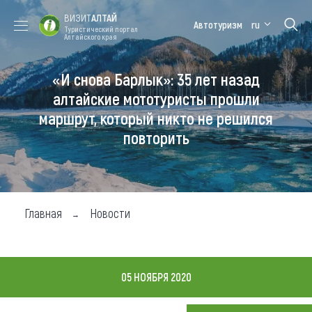
ВИЗИТ
АЛТАЙ
Автотуризм
ru
Туристический портал
Алтайского края
«И снова Барлык»: 35 лет назад
Форум VISIT
Цветение
Медицинский
Алтайская
ALTAI
маральника
форум
зимовка
алтайские мототуристы прошли
маршрут, который никто не решился
Туры
повторить
Где побывать
Чем заняться
Где остановиться
Главная
Новости
Где поесть
Карта
05 НОЯБРЯ 2020
Новости