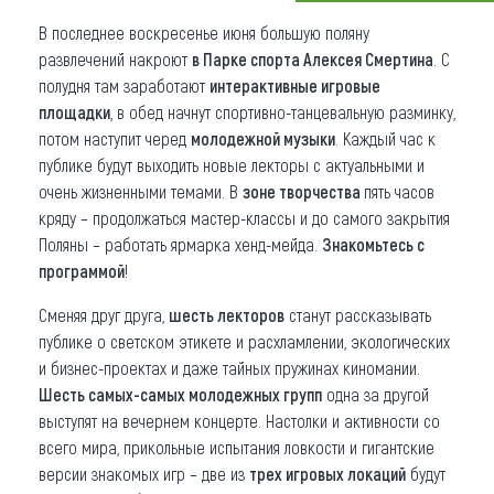
В последнее воскресенье июня большую поляну
Что привезти (сувениры)
развлечений накроют
в Парке спорта Алексея Смертина
. С
О регионе
полудня там заработают
интерактивные игровые
площадки
, в обед начнут спортивно-танцевальную разминку,
Коллекция впечатлений
потом наступит черед
молодежной музыки
. Каждый час к
публике будут выходить новые лекторы с актуальными и
Другие рубрики
очень жизненными темами. В
зоне творчества
пять часов
кряду – продолжаться мастер-классы и до самого закрытия
Поляны – работать ярмарка хенд-мейда.
Знакомьтесь с
программой
!
Сменяя друг друга,
шесть лекторов
станут рассказывать
публике о светском этикете и расхламлении, экологических
и бизнес-проектах и даже тайных пружинах киномании.
Шесть самых-самых молодежных групп
одна за другой
выступят на вечернем концерте. Настолки и активности со
всего мира, прикольные испытания ловкости и гигантские
версии знакомых игр – две из
трех игровых локаций
будут