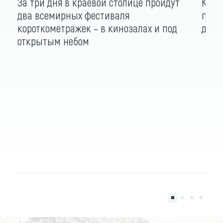
За три дня в краевой столице пройдут
Как 
два всемирных фестиваля
пиры
короткометражек – в кинозалах и под
дост
открытым небом