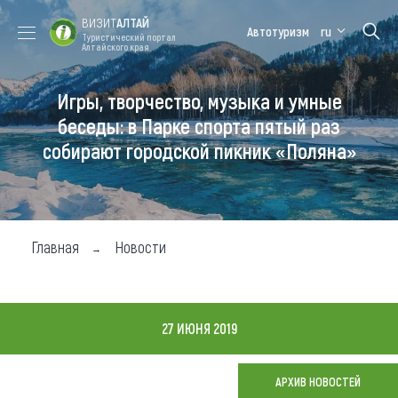
ВИЗИТ
АЛТАЙ
Автотуризм
ru
Туристический портал
Алтайского края
Игры, творчество, музыка и умные
Форум VISIT
Цветение
Медицинский
Алтайская
ALTAI
маральника
форум
зимовка
беседы: в Парке спорта пятый раз
собирают городской пикник «Поляна»
Туры
Где побывать
Чем заняться
Главная
Новости
Где остановиться
Где поесть
27 ИЮНЯ 2019
Карта
АРХИВ НОВОСТЕЙ
Новости