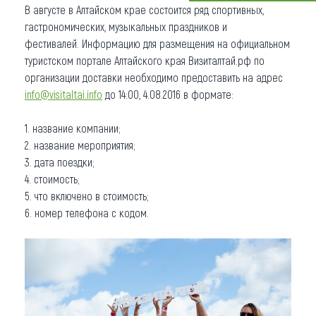
В августе в Алтайском крае состоится ряд спортивных,
Что привезти (сувениры)
гастрономических, музыкальных праздников и
фестивалей. Информацию для размещения на официальном
О регионе
туристском портале Алтайского края Визиталтай.рф по
организации доставки необходимо предоставить на адрес
Коллекция впечатлений
info@visitaltai.info
до 14:00, 4.08.2016 в формате:
Другие рубрики
1. название компании;
2. название мероприятия;
3. дата поездки;
4. стоимость;
5. что включено в стоимость;
6. номер телефона с кодом.