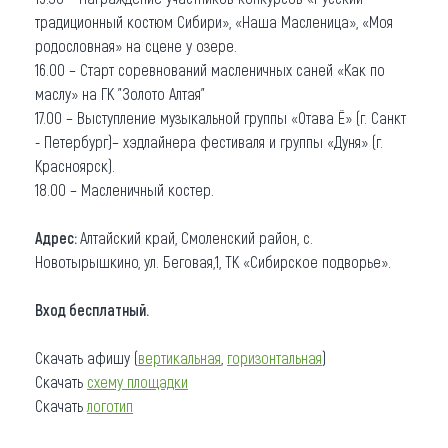
традиционный костюм Сибири», «Наша Масленица», «Моя
родословная» на сцене у озере.
16.00 – Старт соревнований масленичных саней «Как по
маслу» на ГК "Золото Алтая"
17.00 – Выступление музыкальной группы «Отава Ё» (г. Санкт
- Петербург)– хэдлайнера фестиваля и группы «Дуня» (г.
Красноярск).
18.00 – Масленичный костер.
Адрес:
Алтайский край, Смоленский район, с.
Новотырышкино, ул. Беговая,1, ТК «Сибирское подворье».
Вход бесплатный.
Скачать афишу (
вертикальная
,
горизонтальная
)
Скачать
схему площадки
Скачать
логотип