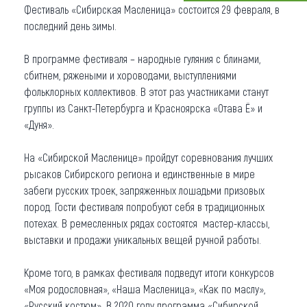
Фестиваль «Сибирская Масленица» состоится 29 февраля, в
Что привезти (сувениры)
последний день зимы.
О регионе
В программе фестиваля – народные гуляния с блинами,
сбитнем, ряжеными и хороводами, выступлениями
Коллекция впечатлений
фольклорных коллективов. В этот раз участниками станут
группы из Санкт-Петербурга и Красноярска «Отава Ё» и
Другие рубрики
«Дуня».
На «Сибирской Масленице» пройдут соревнования лучших
рысаков Сибирского региона и единственные в мире
забеги русских троек, запряженных лошадьми призовых
пород. Гости фестиваля попробуют себя в традиционных
потехах. В ремесленных рядах состоятся мастер-классы,
выставки и продажи уникальных вещей ручной работы.
Кроме того, в рамках фестиваля подведут итоги конкурсов
«Моя родословная», «Наша Масленица», «Как по маслу»,
«Русский костюм». В 2020 году программа «Сибирской