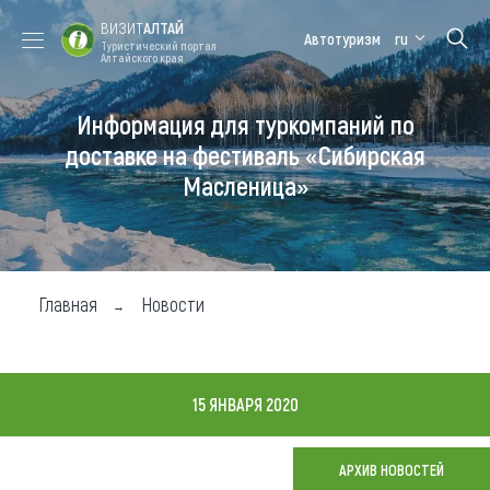
ВИЗИТ
АЛТАЙ
Автотуризм
ru
Туристический портал
Алтайского края
Информация для туркомпаний по
Форум VISIT
Цветение
Медицинский
Алтайская
ALTAI
маральника
форум
зимовка
доставке на фестиваль «Сибирская
Масленица»
Туры
Где побывать
Чем заняться
Главная
Новости
Где остановиться
Где поесть
15 ЯНВАРЯ 2020
Карта
АРХИВ НОВОСТЕЙ
Новости