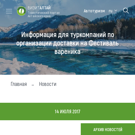
ВИЗИТ
АЛТАЙ
Автотуризм
ru
Туристический портал
Алтайского края
Информация для туркомпаний по
Форум VISIT
Цветение
Медицинский
Алтайская
ALTAI
маральника
форум
зимовка
организации доставки на Фестиваль
вареника
Туры
Где побывать
Чем заняться
Главная
Новости
Где остановиться
Где поесть
14 ИЮЛЯ 2017
Карта
АРХИВ НОВОСТЕЙ
Новости