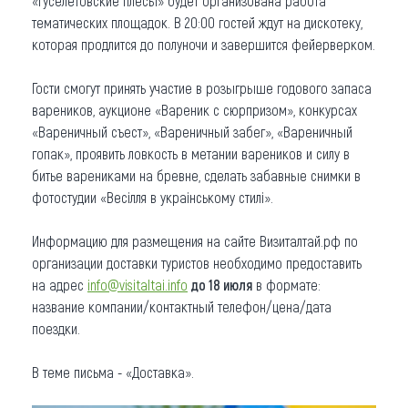
«Гуселетовские плесы» будет организована работа
тематических площадок. В 20:00 гостей ждут на дискотеку,
которая продлится до полуночи и завершится фейерверком.
Гости смогут принять участие в розыгрыше годового запаса
вареников, аукционе «Вареник с сюрпризом», конкурсах
«Вареничный съест», «Вареничный забег», «Вареничный
гопак», проявить ловкость в метании вареников и силу в
битье варениками на бревне, сделать забавные снимки в
фотостудии «Весiлля в украiнському стилi».
Информацию для размещения на сайте Визиталтай.рф по
организации доставки туристов необходимо предоставить
на адрес
info@visitaltai.info
до 18 июля
в формате:
название компании/контактный телефон/цена/дата
поездки.
В теме письма - «Доставка».