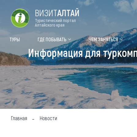
ВИЗИТ
АЛТАЙ
Туристический портал
Алтайского края
Форум VISIT ALTAI
Цвет
ТУРЫ
ГДЕ ПОБЫВАТЬ
ЧЕМ ЗАНЯТЬСЯ
Информация для туркомп
Туры
Где
Объек
Объек
Объек
Топ т
Для м
Главная
Новости