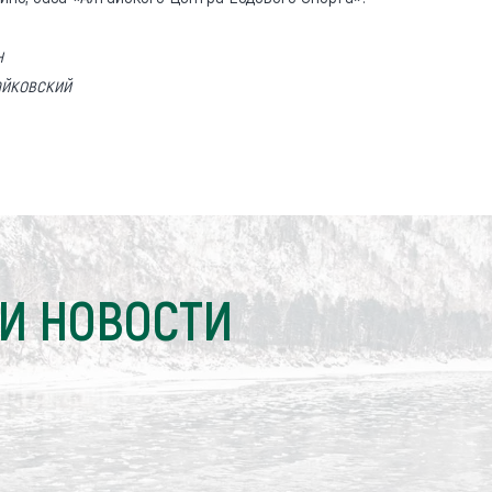
н
айковский
И НОВОСТИ