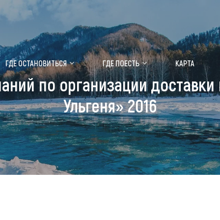
ение маральника
Медицинский форум
ГДЕ ОСТАНОВИТЬСЯ
ГДЕ ПОЕСТЬ
КАРТА
аний по организации доставки 
 побывать
Чем заняться
Ульгеня» 2016
ты природы
Календарь событий
ты истории и культуры
Аудиогид
ты развлечений
Мой маршрут
уристических мест
аломобильных граждан