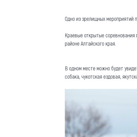
Где поесть
Кар
Одно из зрелищных мероприятий 
Нов
Рестораны
Кафе
Что 
Краевые открытые соревнования п
Придорожные кафе
районе Алтайского края.
В одном месте можно будет увид
собака, чукотская ездовая, якутс
Другие рубрики
О нас
Реестр туроператоров
Алтайского края
Реестр туристических
агентств Алтайского края