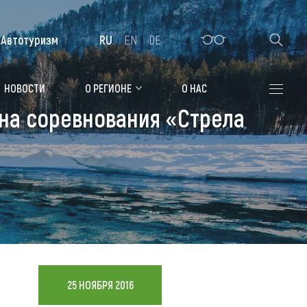
Автотуризм
RU
EN
DE
Алтайская зимовка
НОВОСТИ
О РЕГИОНЕ
О НАС
на соревнования «Стрела
Где остановиться
Санатории
Гостиницы, отели
Коттеджи, базы
Сельские усадьбы
Мотели, придорожные отели
25 НОЯБРЯ 2016