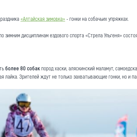
та
О регионе
праздника
«Алтайская зимовка»
- гонки на собачьих упряжках.
ости
Общая информация
Как добраться
привезти (сувениры)
о зимним дисциплинам ездового спорта «Стрела Ульгеня» состоя
Люди, прославившие Ал
Карты и буклеты
еть
более 80 собак
пород хаски, аляскинский маламут, самоедска
кая лайка. Зрителей ждут не только захватывающие гонки, но и 