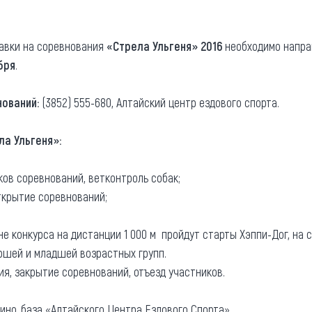
авки на соревнования
«Стрела Ульгеня» 2016
необходимо напра
бря
.
ований:
(3852) 555-680, Алтайский центр ездового спорта.
а Ульгеня»:
иков соревнований, ветконтроль собак;
открытие соревнований;
е конкурса на дистанции 1 000 м пройдут старты Хэппи-Дог, на 
аршей и младшей возрастных групп.
ния, закрытие соревнований, отъезд участников.
ино, база «Алтайского Центра Ездового Спорта».