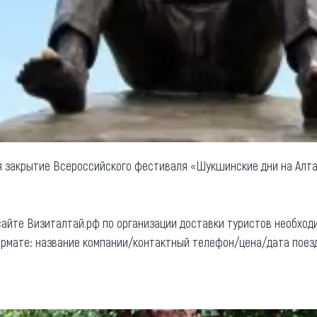
я закрытие Всероссийского фестиваля «Шукшинские дни на Алта
йте Визиталтай.рф по организации доставки туристов необход
ормате: название компании/контактный телефон/цена/дата поезд