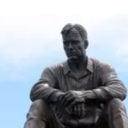
та
О регионе
ости
Общая информация
Как добраться
привезти (сувениры)
Люди, прославившие Ал
Карты и буклеты