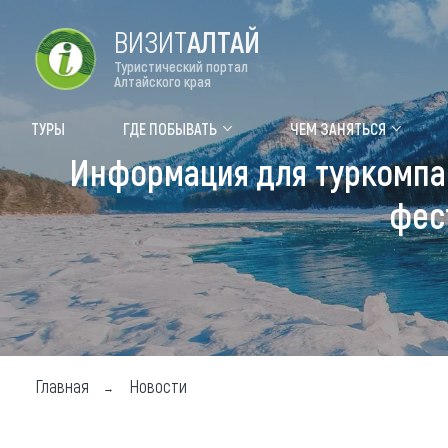
ВИЗИТ
АЛТАЙ
Туристический портал
Алтайского края
Форум VISIT ALTAI
Цвет
ТУРЫ
ГДЕ ПОБЫВАТЬ
ЧЕМ ЗАНЯТЬСЯ
Информация для туркомпан
Туры
Где
фес
Объек
Объек
Объек
Топ т
Для м
Главная
Новости