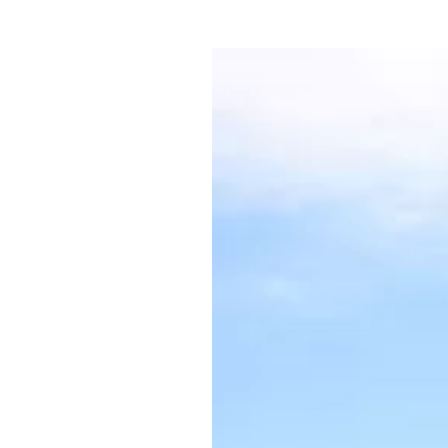
Где поесть
Кар
Нов
Рестораны
Кафе
Что 
Придорожные кафе
Другие рубрики
О нас
Реестр туроператоров
Алтайского края
Реестр туристических
агентств Алтайского края