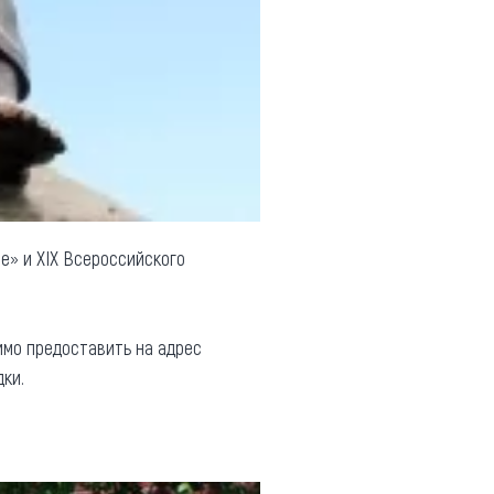
е» и XIX Всероссийского
имо предоставить на адрес
ки.