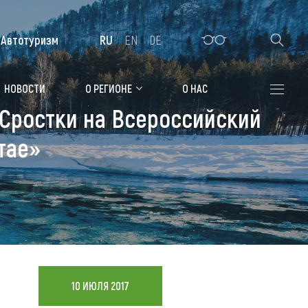
Автотуризм
RU
EN
DE
Алтайская зимовка
НОВОСТИ
О РЕГИОНЕ
О НАС
 Сростки на Всероссийский
Где остановиться
тае»
Санатории
Гостиницы, отели
Коттеджи, базы
Сельские усадьбы
Мотели, придорожные отели
10 ИЮЛЯ 2017