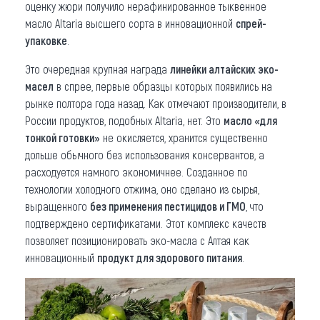
оценку жюри получило нерафинированное тыквенное
масло Altaria высшего сорта в инновационной
спрей-
упаковке
.
Это очередная крупная награда
линейки алтайских эко-
масел
в спрее, первые образцы которых появились на
рынке полтора года назад. Как отмечают производители, в
России продуктов, подобных Altaria, нет. Это
масло «для
тонкой готовки»
не окисляется, хранится существенно
дольше обычного без использования консервантов, а
расходуется намного экономичнее. Созданное по
технологии холодного отжима, оно сделано из сырья,
выращенного
без применения пестицидов и ГМО
, что
подтверждено сертификатами. Этот комплекс качеств
позволяет позиционировать эко-масла с Алтая как
инновационный
продукт для здорового питания
.