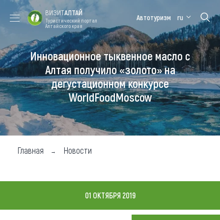
ВИЗИТ
АЛТАЙ
Автотуризм
ru
Туристический портал
Алтайского края
Инновационное тыквенное масло с
Форум VISIT
Цветение
Медицинский
Алтайская
ALTAI
маральника
форум
зимовка
Алтая получило «золото» на
дегустационном конкурсе
Туры
WorldFoodMoscow
Где побывать
Чем заняться
Где остановиться
Главная
Новости
Где поесть
Карта
01 ОКТЯБРЯ 2019
Новости