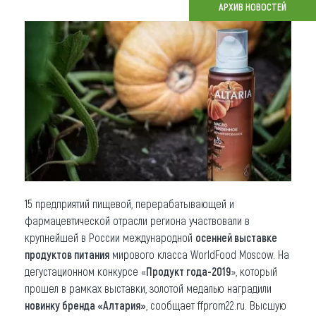
АРХИВ НОВОСТЕЙ
Что привезти (сувениры)
О регионе
Коллекция впечатлений
Другие рубрики
15 предприятий пищевой, перерабатывающей и
фармацевтической отрасли региона участвовали в
крупнейшей в России международной
осенней выставке
продуктов питания
мирового класса WorldFood Moscow. На
дегустационном конкурсе «
Продукт года-2019
», который
прошел в рамках выставки, золотой медалью наградили
новинку бренда «Алтария»
, сообщает ffprom22.ru. Высшую