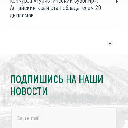
конкурса «Туристический сувенир».
масл
Алтайский край стал обладателем 20
дипломов
ПОДПИШИСЬ НА НАШИ
НОВОСТИ
Ваш e-mail
*