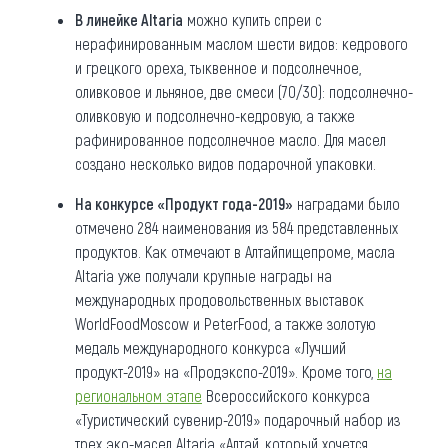
В линейке Altaria
можно купить спреи с
нерафинированным маслом шести видов: кедрового
и грецкого ореха, тыквенное и подсолнечное,
оливковое и льняное, две смеси (70/30): подсолнечно-
оливковую и подсолнечно-кедровую, а также
рафинированное подсолнечное масло. Для масел
создано несколько видов подарочной упаковки.
На конкурсе «Продукт года-2019»
наградами было
отмечено 284 наименования из 584 представленных
продуктов. Как отмечают в Алтайпищепроме, масла
Altaria уже получали крупные награды на
международных продовольственных выставок
WorldFoodMoscow и PeterFood, а также золотую
медаль международного конкурса «Лучший
продукт-2019» на «Продэкспо-2019». Кроме того,
на
региональном этапе
Всероссийского конкурса
«Туристический сувенир-2019» подарочный набор из
трех эко-масел Altaria «Алтай, который хочется