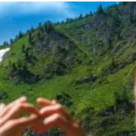
та
О регионе
ости
Общая информация
Как добраться
привезти (сувениры)
Люди, прославившие Ал
Карты и буклеты