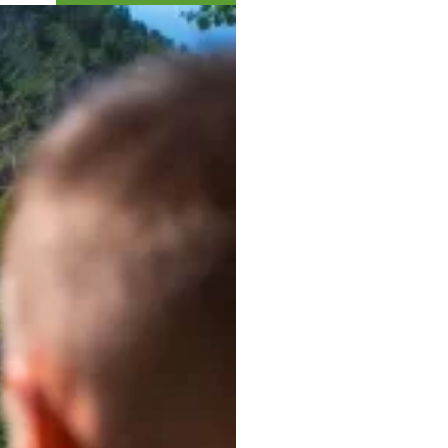
Коллекция впечатлений
Блог путешественника
Видеогалерея
тай
Фотогалерея