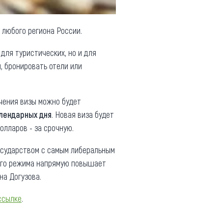
я любого региона России.
для туристических, но и для
, бронировать отели или
учения визы можно будет
лендарных дня
. Новая виза будет
долларов - за срочную.
осударством с самым либеральным
вого режима напрямую повышает
на Догузова.
ссылке
.