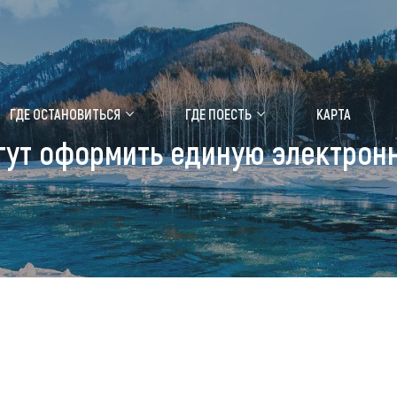
ение маральника
Медицинский форум
ГДЕ ОСТАНОВИТЬСЯ
ГДЕ ПОЕСТЬ
КАРТА
ут оформить единую электронн
 побывать
Чем заняться
ты природы
Календарь событий
ты истории и культуры
Аудиогид
ты развлечений
Мой маршрут
уристических мест
аломобильных граждан