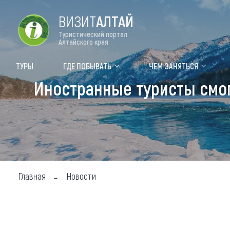
ВИЗИТ
АЛТАЙ
Туристический портал
Алтайского края
Форум VISIT ALTAI
Цвет
ТУРЫ
ГДЕ ПОБЫВАТЬ
ЧЕМ ЗАНЯТЬСЯ
Иностранные туристы смог
Туры
Где
Объек
Объек
Объек
Главная
Новости
Топ т
Для м