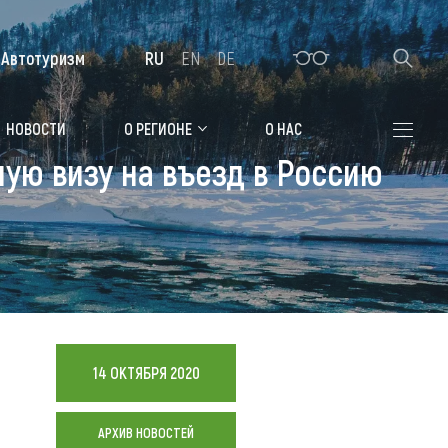
Автотуризм
RU
EN
DE
Алтайская зимовка
НОВОСТИ
О РЕГИОНЕ
О НАС
ую визу на въезд в Россию
Где остановиться
Санатории
Гостиницы, отели
Коттеджи, базы
Сельские усадьбы
14 ОКТЯБРЯ 2020
Мотели, придорожные отели
АРХИВ НОВОСТЕЙ