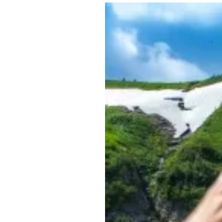
Где поесть
Кар
Нов
Рестораны
Кафе
Что 
Придорожные кафе
Другие рубрики
О нас
Реестр туроператоров
Алтайского края
Реестр туристических
агентств Алтайского края