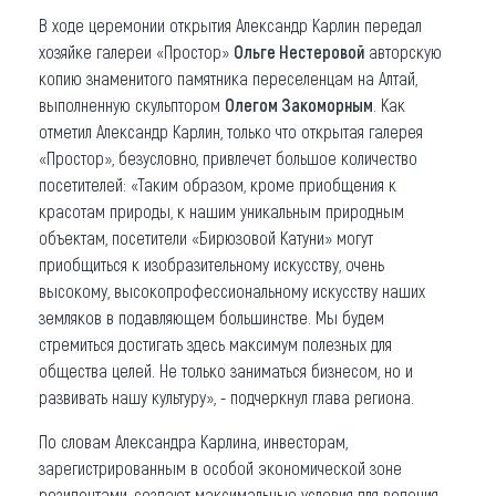
В ходе церемонии открытия Александр Карлин передал
хозяйке галереи «Простор»
Ольге Нестеровой
авторскую
копию знаменитого памятника переселенцам на Алтай,
выполненную скульптором
Олегом Закоморным
. Как
отметил Александр Карлин, только что открытая галерея
«Простор», безусловно, привлечет большое количество
посетителей: «Таким образом, кроме приобщения к
красотам природы, к нашим уникальным природным
объектам, посетители «Бирюзовой Катуни» могут
приобщиться к изобразительному искусству, очень
высокому, высокопрофессиональному искусству наших
земляков в подавляющем большинстве. Мы будем
стремиться достигать здесь максимум полезных для
общества целей. Не только заниматься бизнесом, но и
развивать нашу культуру», - подчеркнул глава региона.
По словам Александра Карлина, инвесторам,
зарегистрированным в особой экономической зоне
резидентами, создают максимальные условия для ведения