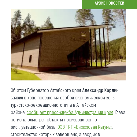
АРХИВ НОВОСТЕЙ
Что привезти (сувениры)
О регионе
Коллекция впечатлений
Другие рубрики
Об этом Губернатор Алтайского края
Александр Карлин
заявил в ходе посещения особой экономической зоны
туристско-рекреационного типа в Алтайском
районе,
сообщает пресс-служба Администрации края
. Глава
региона осмотрел объекты производственно-
эксплуатационной базы
ОЭЗ ТРТ «Бирюзовая Катунь»
,
строительство которых завершено, а ввод их в