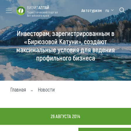
ВИЗИТ
АЛТАЙ
Автотуризм
ru
Туристический портал
Алтайского края
Инвесторам, зарегистрированным в
Форум VISIT
Цветение
Медицинский
Алтайская
ALTAI
маральника
форум
зимовка
«Бирюзовой Катуни», создают
максимальные условия для ведения
Туры
профильного бизнеса
Где побывать
Чем заняться
Где остановиться
Главная
Новости
Где поесть
Карта
26 АВГУСТА 2014
Новости