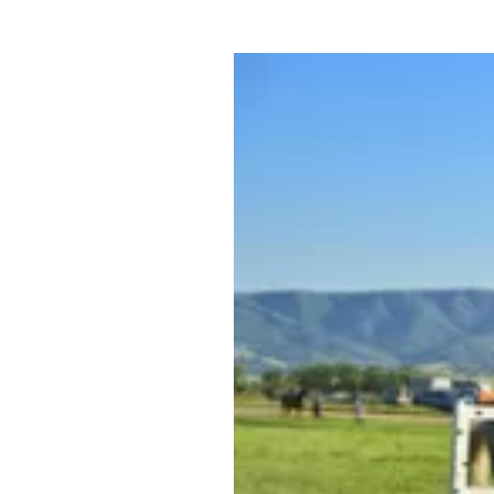
Где поесть
Кар
Нов
Рестораны
Кафе
Что 
Придорожные кафе
Другие рубрики
О нас
Реестр туроператоров
Алтайского края
Реестр туристических
агентств Алтайского края