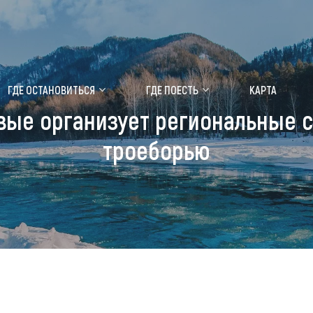
ение маральника
Медицинский форум
ГДЕ ОСТАНОВИТЬСЯ
ГДЕ ПОЕСТЬ
КАРТА
вые организует региональные с
 побывать
Чем заняться
троеборью
ты природы
Календарь событий
ты истории и культуры
Аудиогид
ты развлечений
Мой маршрут
уристических мест
аломобильных граждан