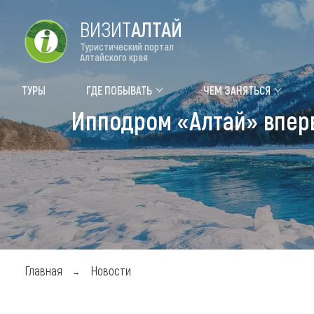
ВИЗИТ
АЛТАЙ
Туристический портал
Алтайского края
Форум VISIT ALTAI
Цвет
ТУРЫ
ГДЕ ПОБЫВАТЬ
ЧЕМ ЗАНЯТЬСЯ
Ипподром «Алтай» впер
Туры
Где
Объек
Объек
Объек
Топ т
Для м
Главная
Новости