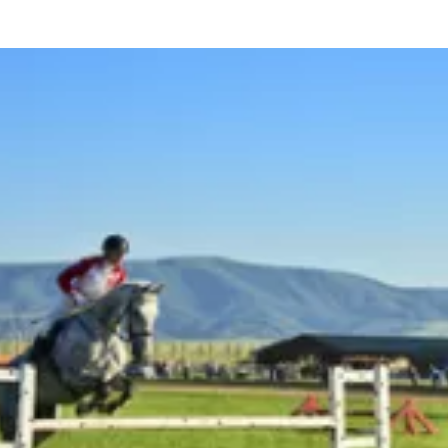
та
О регионе
ости
Общая информация
Как добраться
привезти (сувениры)
Люди, прославившие Ал
Карты и буклеты