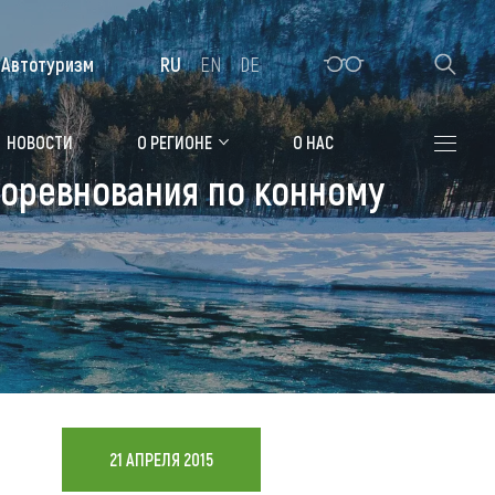
Автотуризм
RU
EN
DE
Алтайская зимовка
НОВОСТИ
О РЕГИОНЕ
О НАС
оревнования по конному
Где остановиться
Санатории
Гостиницы, отели
Коттеджи, базы
Сельские усадьбы
Мотели, придорожные отели
21 АПРЕЛЯ 2015