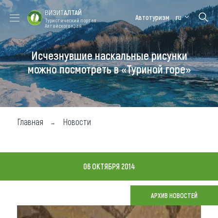
ВИЗИТ
АЛТАЙ
Автотуризм
ru
Туристический портал
Алтайского края
Исчезнувшие наскальные рисунки
Форум VISIT
Цветение
Медицинский
Алтайская
ALTAI
маральника
форум
зимовка
можно посмотреть в «Туриной горе»
Туры
Где побывать
Главная
Новости
Чем заняться
Где остановиться
06 ОКТЯБРЯ 2014
Где поесть
Карта
АРХИВ НОВОСТЕЙ
Новости