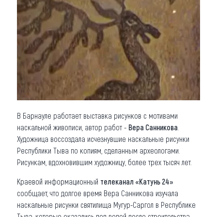
Что привезти (сувениры)
О регионе
Коллекция впечатлений
Другие рубрики
В Барнауле работает выставка рисунков с мотивами
наскальной живописи, автор работ -
Вера Санникова
.
Художница воссоздала исчезнувшие наскальные рисунки
Республики Тыва по копиям, сделанным археологами.
Рисункам, вдохновившим художницу, более трех тысяч лет.
Краевой информационный
телеканал «Катунь 24»
сообщает, что долгое время Вера Санникова изучала
наскальные рисунки святилища Мугур-Саргол в Республике
Тыва, которые оказались под водой после строительства