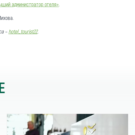
чший администратор отеля»
.
ихова.
са –
hotel_tourist22
.
Е