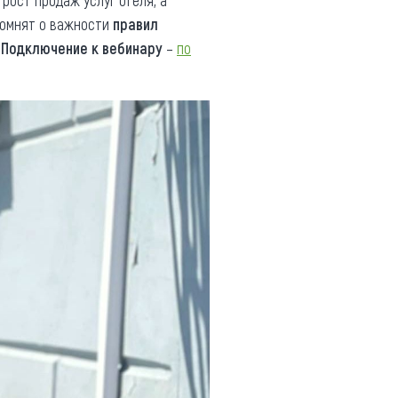
рост продаж услуг отеля, а
помнят о важности
правил
.
Подключение к вебинару
–
по