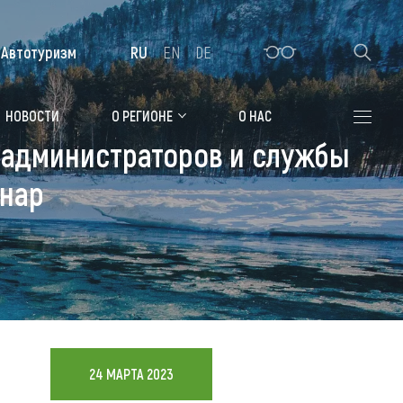
Автотуризм
RU
EN
DE
Алтайская зимовка
НОВОСТИ
О РЕГИОНЕ
О НАС
: администраторов и службы
Где остановиться
инар
Санатории
Гостиницы, отели
Коттеджи, базы
Сельские усадьбы
Мотели, придорожные отели
24 МАРТА 2023