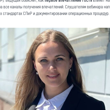
иР
). Ведущая объяснит, как
первое впечатление гостя
влияет на 
а все каналы получения впечатлений. Слушателям вебинара на
ых стандартах СПиР и документировании операционных процедур