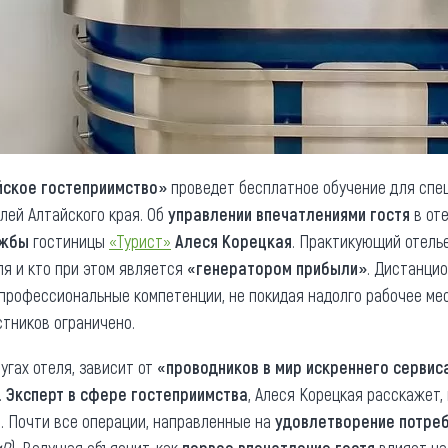
йское гостеприимство»
проведет бесплатное обучение для сп
лей Алтайского края. Об
управлении впечатлениями гостя
в от
ужбы
гостиницы
«Турист»
Алеся Корецкая
. Практикующий отелье
я и кто при этом является
«генератором прибыли»
. Дистанци
профессиональные компетенции, не покидая надолго рабочее мес
стников ограничено.
лугах отеля, зависит от
«проводников в мир искреннего сервис
.
Эксперт в сфере гостеприимства
, Алеся Корецкая расскажет,
». Почти все операции, направленные на
удовлетворение потреб