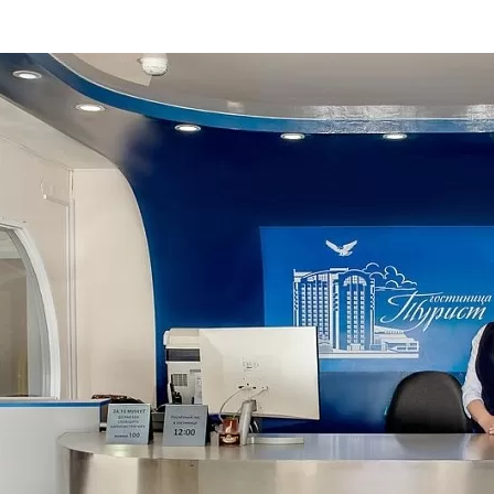
та
О регионе
ости
Общая информация
Как добраться
привезти (сувениры)
Люди, прославившие Ал
Карты и буклеты