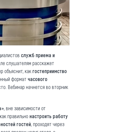
ециалистов
служб приема и
еле слушателям расскажет
р объяснит, как
гостеприимство
онный формат
часового
то. Вебинар начнется во вторник
а»
, вне зависимости от
 как правильно
настроить работу
ностей гостей
, проходят через