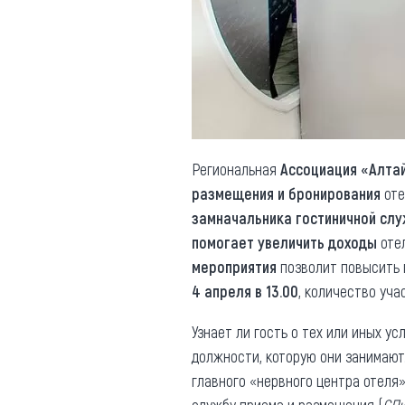
Обращения граждан
Противодействие коррупции
Региональная
Ассоциация «Алта
размещения и бронирования
оте
замначальника гостиничной сл
помогает увеличить доходы
отел
мероприятия
позволит повысить 
4 апреля в 13.00
, количество уча
Узнает ли гость о тех или иных ус
должности, которую они занимают
главного «нервного центра отеля