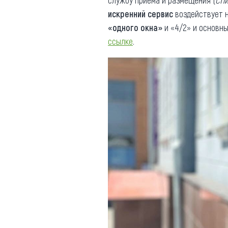
службу приема и размещения (
СП
искренний сервис
воздействует н
«одного окна»
и «4/2» и основн
ссылке
.