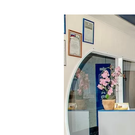
Где поесть
Кар
Нов
Рестораны
Кафе
Что 
Придорожные кафе
Другие рубрики
О нас
Реестр туроператоров
Алтайского края
Реестр туристических
агентств Алтайского края