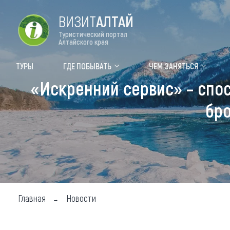
ВИЗИТ
АЛТАЙ
Туристический портал
Алтайского края
Форум VISIT ALTAI
Цвет
ТУРЫ
ГДЕ ПОБЫВАТЬ
ЧЕМ ЗАНЯТЬСЯ
«Искренний сервис» – спос
Туры
Где
бро
Объек
Объек
Объек
Топ т
Для м
Главная
Новости