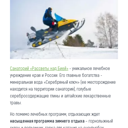
Что привезти (сувениры)
О регионе
Коллекция впечатлений
Другие рубрики
Санаторий «Рассветы над Бией»
- уникальное лечебное
учреждение края и России. Его главные богатства -
минеральная вода «Серебряный ключ» (ее месторождение
находится на территории санатория), голубые
серебросодержащие глины и алтайские лекарственные
травы.
Но помимо лечебных программ, отдыхающих ждет
насыщенная программа зимнего отдыха
– горнолыжный
склон и подъемник, горка для катания на сноутьюбах