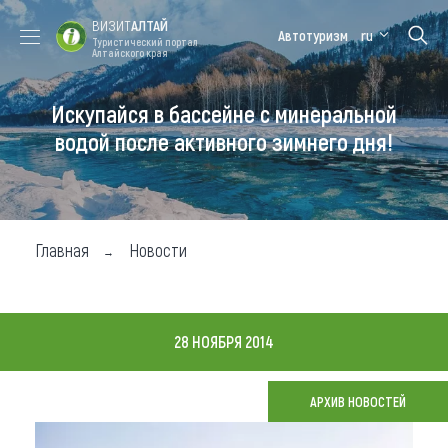
ВИЗИТ
АЛТАЙ
Автотуризм
ru
Туристический портал
Алтайского края
Искупайся в бассейне с минеральной
Форум VISIT
Цветение
Медицинский
Алтайская
ALTAI
маральника
форум
зимовка
водой после активного зимнего дня!
Туры
Где побывать
Главная
Новости
Чем заняться
Где остановиться
28 НОЯБРЯ 2014
Где поесть
Карта
АРХИВ НОВОСТЕЙ
Новости