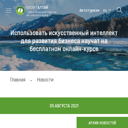
ВИЗИТ
АЛТАЙ
Автотуризм
ru
Туристический портал
Алтайского края
Использовать искусственный интеллект
Форум VISIT
Цветение
Медицинский
Алтайская
ALTAI
маральника
форум
зимовка
для развития бизнеса научат на
бесплатном онлайн-курсе
Туры
Где побывать
Чем заняться
Главная
Новости
Где остановиться
Где поесть
05 АВГУСТА 2021
Карта
АРХИВ НОВОСТЕЙ
Новости