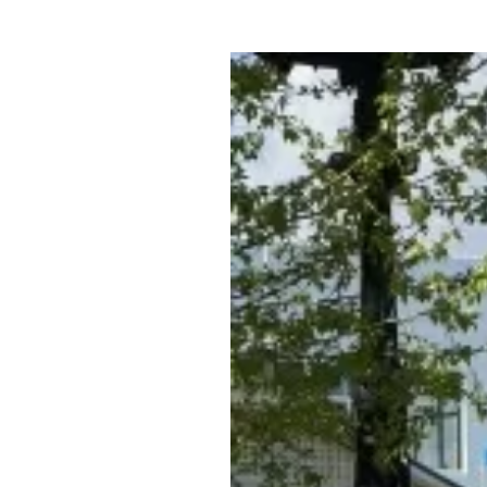
Где поесть
Кар
Нов
Рестораны
Кафе
Что 
Придорожные кафе
Другие рубрики
О нас
Реестр туроператоров
Алтайского края
Реестр туристических
агентств Алтайского края