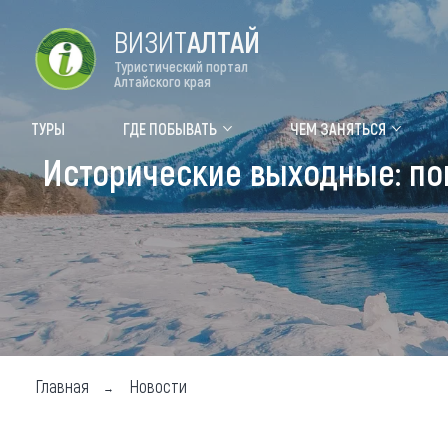
ВИЗИТ
АЛТАЙ
Туристический портал
Алтайского края
Форум VISIT ALTAI
Цвет
ТУРЫ
ГДЕ ПОБЫВАТЬ
ЧЕМ ЗАНЯТЬСЯ
Исторические выходные: пог
Туры
Где
Объек
Объек
Объек
Топ т
Для м
Главная
Новости