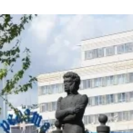
та
О регионе
ости
Общая информация
Как добраться
привезти (сувениры)
Люди, прославившие Ал
Карты и буклеты