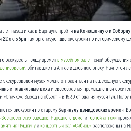
ы лет назад и как в Барнауле пройти
на Конюшенную и Соборн
 и 22 октября
там организуют две экскурсии по историческому це
 с экскурса в толщу времен
в музейном зале
. Темой обсуждения
 денисовский
, обитавшие на Алтае в древнюю эпоху. Начнется лек
 с экскурсоводом музея можно отправиться на пешеходную экск
инные плавильные цеха
и своеобразная промышленная архитек
«Спичке». Выход на объект – в 15.30 от здания музея (ул. Ползуно
чнется экскурсия по старому
Барнаулу демидовских времен
. В
-Воскресенских заводов
,
Народного дома
и
Горной аптеки
проляж
памятник Пушкину
и
концертный зал «Сибирь»
расположены на Ир