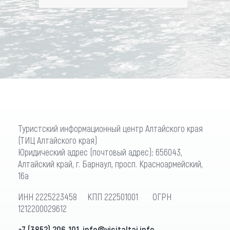
Туристский информационный центр Алтайского края
(ТИЦ Алтайского края)
Юридический адрес (почтовый адрес): 656043,
Алтайский край, г. Барнаул, просп. Красноармейский,
16а
ИНН 2225223458 КПП 222501001 ОГРН
1212200029612
+7 (3852) 206-101
,
info@visitaltai.info