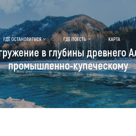
ение маральника
Медицинский форум
ГДЕ ОСТАНОВИТЬСЯ
ГДЕ ПОЕСТЬ
КАРТА
ружение в глубины древнего А
 побывать
Чем заняться
промышленно-купеческому
ты природы
Календарь событий
ты истории и культуры
Аудиогид
ты развлечений
Мой маршрут
уристических мест
аломобильных граждан