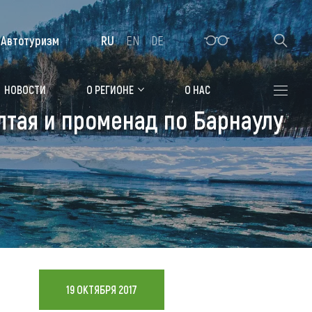
Автотуризм
RU
EN
DE
Алтайская зимовка
НОВОСТИ
О РЕГИОНЕ
О НАС
лтая и променад по Барнаулу
Где остановиться
Санатории
Гостиницы, отели
Коттеджи, базы
Сельские усадьбы
Мотели, придорожные отели
19 ОКТЯБРЯ 2017