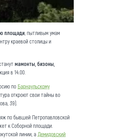
ую площади
, пытливым умам
нтру краевой столицы и
 станут
мамонты, бизоны,
ция в 14.00.
урсию по
Барнаульскому
тура откроют свои тайны во
ва, 39).
ояж по бывшей Петропавловской
ет к Соборной площади.
кутской линии, а
Демидовский