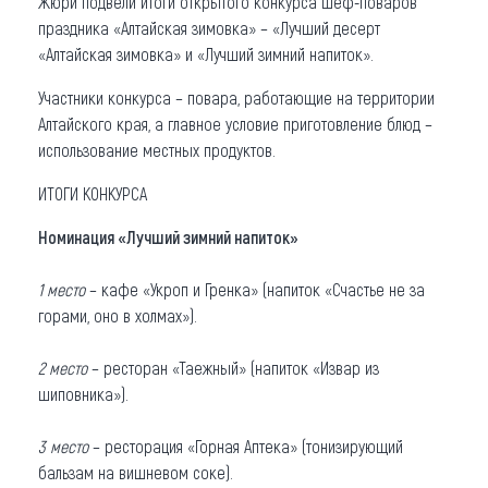
Жюри подвели итоги открытого конкурса шеф-поваров
праздника «Алтайская зимовка» – «Лучший десерт
Что привезти (сувениры)
«Алтайская зимовка» и «Лучший зимний напиток».
О регионе
Участники конкурса – повара, работающие на территории
Алтайского края, а главное условие приготовление блюд –
Коллекция впечатлений
использование местных продуктов.
Другие рубрики
ИТОГИ КОНКУРСА
Номинация «Лучший зимний напиток»
1 место
– кафе «Укроп и Гренка» (напиток «Счастье не за
горами, оно в холмах»).
2 место
– ресторан «Таежный» (напиток «Извар из
шиповника»).
3 место
– ресторация «Горная Аптека» (тонизирующий
бальзам на вишневом соке).