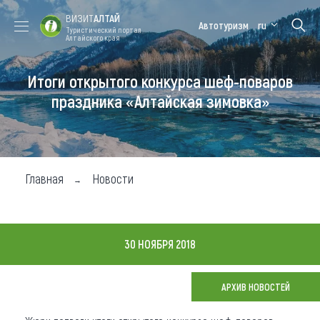
ВИЗИТ
АЛТАЙ
Автотуризм
ru
Туристический портал
Алтайского края
Итоги открытого конкурса шеф-поваров
Форум VISIT
Цветение
Медицинский
Алтайская
ALTAI
маральника
форум
зимовка
праздника «Алтайская зимовка»
Туры
Где побывать
Главная
Новости
Чем заняться
Где остановиться
30 НОЯБРЯ 2018
Где поесть
Карта
АРХИВ НОВОСТЕЙ
Новости