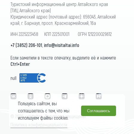
Туристский информационный центр Алтайского края
(ТИЦ Алтайского края)
Юридический адрес (почтовый адрес): 656043, Алтайский
край, г. Барнаул, просп. Красноармейский, 16а
ИНН 2225223458 КПП 222501001 ОГРН 1212200029612
+7 (3852) 206-101
,
info@visitaltai.info
Если заметили в тексте опечатку, выделите её и нажмите
Ctrl+Enter
null
Пользуясь сайтом, вы
соглашаетесь с тем, что мы
Соглашаюсь
© 2026 «visitaltai» Все права защищены.
используем файлы cookies.
Политика конфиденциальности