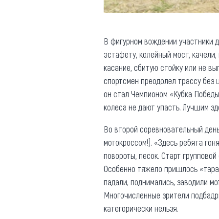
В фигурном вождении участники до
эстафету, колейный мост, качели,
касание, сбитую стойку или не вы
спортсмен преодолел трассу без
он стал Чемпионом «Кубка Победы
колеса не дают упасть. Лучшим з
Во второй соревновательный ден
мотокроссом!). «Здесь ребята гон
повороты, песок. Старт группово
Особенно тяжело пришлось «тарак
падали, поднимались, заводили мо
Многочисленные зрители подбадри
категорически нельзя.