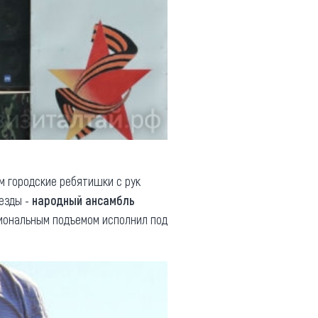
м городские ребятишки с рук
везды -
народный ансамбль
циональным подъемом исполнил под