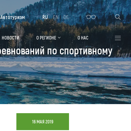
Автотуризм
RU
EN
DE
Алтайская зимовка
НОВОСТИ
О РЕГИОНЕ
О НАС
ревнований по спортивному
Где остановиться
Санатории
Гостиницы, отели
Коттеджи, базы
Сельские усадьбы
Мотели, придорожные отели
16 МАЯ 2019