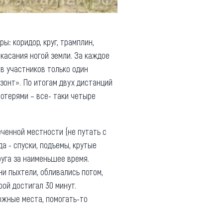
: коридор, круг, трамплин,
 касания ногой земли. За каждое
ов участников только один
зонт». По итогам двух дистанций
отерями – все- таки четыре
ченной местности (не путать с
а - спуски, подъемы, крутые
руга за наименьшее время.
и пыхтели, обливались потом,
ой достигал 30 минут.
ожные места, помогать-то