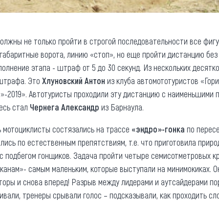
лжны не только пройти в строгой последовательности все фигуры
 габаритные ворота, линию «стоп», но еще пройти дистанцию без
полнение этапа - штраф от 5 до 30 секунд. Из нескольких десятк
 штрафа. Это
Хлуновский Антон
из клуба автомототуристов «Гори
»-2019». Автотуристы проходили эту дистанцию с наименьшими п
десь стал
Чернега Александр
из Барнаула.
ь мотоциклисты состязались на трассе
«эндро»-
гонка
по пересе
ялись по естественным препятствиям, т.е. что приготовила природ
й с подбегом гонщиков. Задача пройти четыре семисотметровых к
анам»- самым маленьким, которые выступали на минимокиках. Он
торы и снова вперед! Разрыв между лидерами и аутсайдерами пор
вали, тренеры срывали голос – подсказывали, как проходить сл