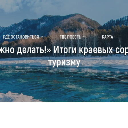
ение маральника
Медицинский форум
ГДЕ ОСТАНОВИТЬСЯ
ГДЕ ПОЕСТЬ
КАРТА
ожно делать!» Итоги краевых со
 побывать
Чем заняться
туризму
ты природы
Календарь событий
ты истории и культуры
Аудиогид
ты развлечений
Мой маршрут
уристических мест
аломобильных граждан