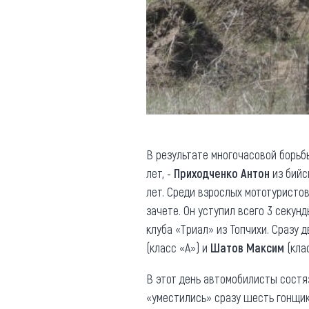
В результате многочасовой борь
лет, -
Приходченко Антон
из бийс
лет. Среди взрослых мототуристо
зачете. Он уступил всего 3 секун
клуба «Триал» из Топчихи. Сразу 
(класс «А») и
Шатов Максим
(клас
В этот день автомобилисты состя
«уместились» сразу шесть гонщик