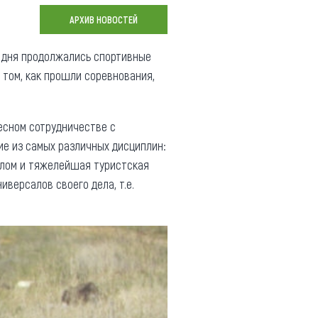
Коллекция впечатлений
АРХИВ НОВОСТЕЙ
Блог путешественника
и дня продолжались спортивные
 том, как прошли соревнования,
Видеогалерея
тай
Фотогалерея
есном сотрудничестве с
е из самых различных дисциплин:
алом и тяжелейшая туристская
версалов своего дела, т.е.