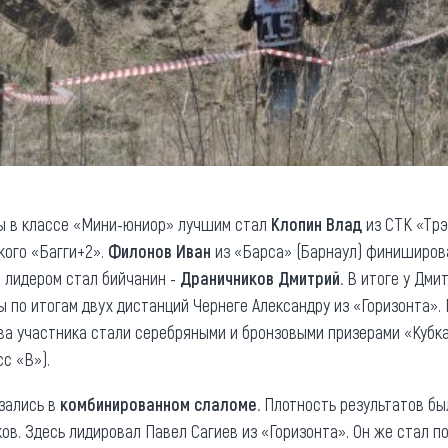
бы в классе «Мини-юниор» лучшим стал
Клопин Влад
из СТК «Трэ
кого «Багги+2».
Филонов Иван
из «Барса» (Барнаул) финишировал
в лидером стал бийчанин -
Драничников Дмитрий.
В итоге у Дми
ды по итогам двух дистанций Чернеге Александру из «Горизонта»
два участника стали серебряными и бронзовыми призерами «Кубк
с «В»).
зались в
комбинированном слаломе.
Плотность результатов бы
ов. Здесь лидировал Павел Сагиев из «Горизонта». Он же стал п