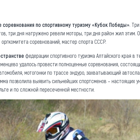
та
О регионе
ости
Общая информация
 соревнования по спортивному туризму «Кубок Победы»
. Тр
в, три дня натружено ревели моторы, три дня район жил этим. О
Как добраться
привезти (сувениры)
н оргкомитета соревнований, мастер спорта СССР.
Люди, прославившие Ал
Карты и буклеты
остранстве
федерации спортивного туризма Алтайского края в т
менцево удалось провести полноценные соревнования, состоящи
втомобиля, мотогонки по трассе эндуро, захватывающий автосл
амма позволила выявить сильнейших спортсменов – настоящих уни
льте и по сложной пересеченной местности.