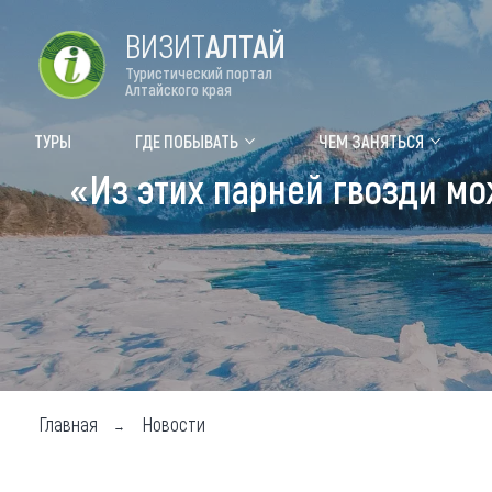
ВИЗИТ
АЛТАЙ
Туристический портал
Алтайского края
Форум VISIT ALTAI
Цвет
ТУРЫ
ГДЕ ПОБЫВАТЬ
ЧЕМ ЗАНЯТЬСЯ
«Из этих парней гвозди м
Туры
Где
Объек
Объек
Объек
Топ т
Для м
Главная
Новости