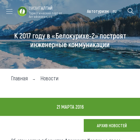
ВИЗИТ
АЛТАЙ
Автотуризм
ru
Туристический портал
Алтайского края
К 2017 году в «Белокурихе-2» построят
Форум VISIT
Цветение
Медицинский
Алтайская
ALTAI
маральника
форум
зимовка
инженерные коммуникации
Туры
Где побывать
Главная
Новости
Чем заняться
Где остановиться
21 МАРТА 2016
Где поесть
Карта
АРХИВ НОВОСТЕЙ
Новости