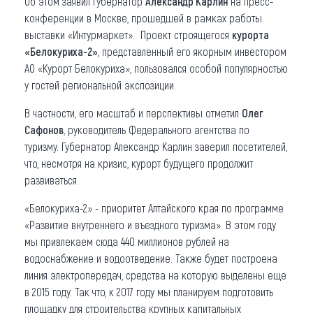
Об этом заявил губернатор
Александр Карлин
на пресс-
конференции в Москве, прошедшей в рамках работы
Что привезти (сувениры)
выставки «Интурмаркет». Проект строящегося
курорта
«Белокуриха-2»
, представленный его якорным инвестором
О регионе
АО «Курорт Белокуриха», пользовался особой популярностью
Коллекция впечатлений
у гостей региональной экспозиции.
В частности, его масштаб и перспективы отметил
Олег
Другие рубрики
Сафонов
, руководитель Федерального агентства по
туризму. Губернатор Александр Карлин заверил посетителей,
что, несмотря на кризис, курорт будущего продолжит
развиваться.
«Белокуриха-2» - приоритет Алтайского края по программе
«Развитие внутреннего и въездного туризма». В этом году
мы привлекаем сюда 440 миллионов рублей на
водоснабжение и водоотведение. Также будет построена
линия электропередач, средства на которую выделены еще
в 2015 году. Так что, к 2017 году мы планируем подготовить
площадку для строительства крупных капитальных