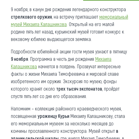
9 ноября, в канун дня рождения легендарного конструктора
Что привезти (сувениры)
стрелкового оружия
, на встречу приглашает
мемориальный
О регионе
музей Михаила Калашникова
. Открытый на его малой
родине пять лет назад, курьинский музей готовит конкурс к
Коллекция впечатлений
вековому юбилею выдающегося земляка.
Другие рубрики
Подробности юбилейной акции гости музея узнают в пятницу
9 ноября
. Программа в честь дня рождения
Михаила
Калашникова
начнется в полдень. Прозвучат интересные
факты о жизни Михаила Тимофеевича и мировой славе
изобретенного им оружия. Экскурсия по музею, фонды
которого хранят около
трех тысяч экспонатов
, пройдет
спустя пять лет со дня его образования.
Напомним – коллекция районного краеведческого музея,
посвященная
уроженцу Курьи
Михаилу Калашникову, стала
его мемориальным музеем за несколько месяцев до
кончины прославленного конструктора. Музей открыт
в
здании сельской школы
, где учился Михаил Тимофеевич, в