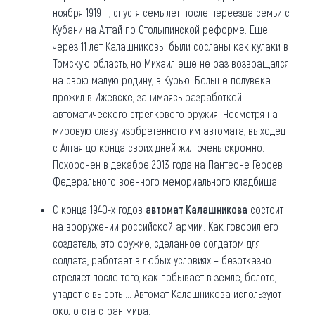
ноября 1919 г., спустя семь лет после переезда семьи с
Кубани на Алтай по Столыпинской реформе. Еще
через 11 лет Калашниковы были сосланы как кулаки в
Томскую область, но Михаил еще не раз возвращался
на свою малую родину, в Курью. Больше полувека
прожил в Ижевске, занимаясь разработкой
автоматического стрелкового оружия. Несмотря на
мировую славу изобретенного им автомата, выходец
с Алтая до конца своих дней жил очень скромно.
Похоронен в декабре 2013 года на Пантеоне Героев
Федерального военного мемориального кладбища.
С конца 1940-х годов
автомат Калашникова
состоит
на вооружении российской армии. Как говорил его
создатель, это оружие, сделанное солдатом для
солдата, работает в любых условиях – безотказно
стреляет после того, как побывает в земле, болоте,
упадет с высоты... Автомат Калашникова используют
около ста стран мира.