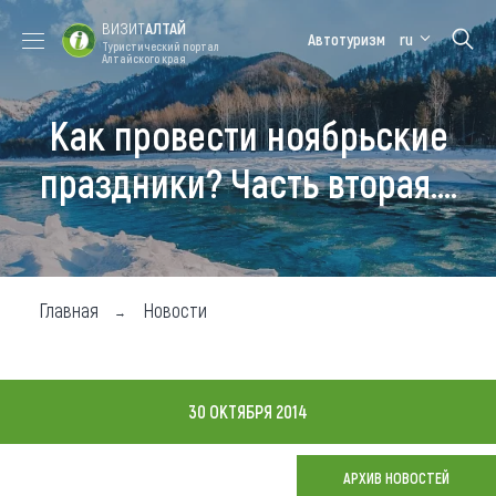
ВИЗИТ
АЛТАЙ
Автотуризм
ru
Туристический портал
Алтайского края
Как провести ноябрьские
Форум VISIT
Цветение
Медицинский
Алтайская
ALTAI
маральника
форум
зимовка
праздники? Часть вторая....
Туры
Где побывать
Чем заняться
Главная
Новости
Где остановиться
Где поесть
30 ОКТЯБРЯ 2014
Карта
АРХИВ НОВОСТЕЙ
Новости