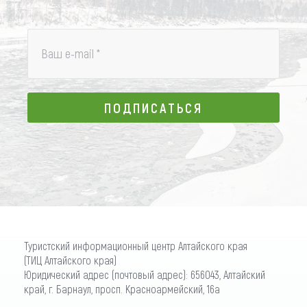
чтецов, викторина о знании
истории праздника и др.
Ваш e-mail
*
Заключительный гала концерт
смотра-конкурса
самодеятельного творчества
ПОДПИСАТЬСЯ
Новичихинский район
среди учреждений культуры
района «На творчество земля
ПОДПИСАТЬСЯ
родная вдохновила»,
спортивные турниры и др.
Музыкальная гостиная
«Удивительная женщина»,
Романоский район
посвященный творчеству Л.
Туристский информационный центр Алтайского края
Рубальской, вечера для
(ТИЦ Алтайского края)
молодежи и тем. программы
Юридический адрес (почтовый адрес): 656043, Алтайский
край, г. Барнаул, просп. Красноармейский, 16а