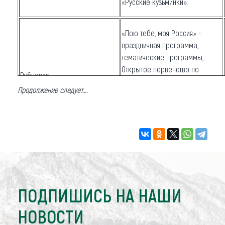
«Русские кузьминки».
«Пою тебе, моя Россия» -
праздничная программа,
тематические программы,
Открытое первенство по
Рубцовск
плаванию, «В единстве наша
Продолжение следует….
сила» - громкие чтения,
книжные выставки, выставки
рисунков и др.
Пресс – конференция «Когда
Михайловский район
народы, распри позабыв, в
единую семью объединятся»
ПОДПИШИСЬ НА НАШИ
Книжная выставка,
НОВОСТИ
тематический вечер, конкурс
Панкрушихинский район