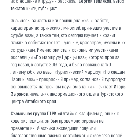
их отношение к труду» - рассказал
Сергей Тепляков
, автор
текстов книги, публицист.
Значительная часть книги посвящена жизни, работе,
характерам исторических личностей, принявших участие в
судьбе вазы, а также тем, кто сегодня изучает и хранит
память о событиях тех лет – ученым, краеведам, музеям и их
сотрудникам. Именно они стали основными участниками
экспедиции «По маршруту Царицы ваз», которая прошла
год назад, в августе 2013 года, и была посвящена 170-
летнему юбилею вазы. «Туристический маршрут «По следам
Царицы ваз» - прекрасный пример, когда новый турпродукт
основывается на прочном научном знании,» - считает
Игорь
Зырянов
, начальник информационного отдела Туристского
центра Алтайского края.
Съемочная группа ГТРК «Алтай»
сняла фильм-дневник о
ходе экспедиции, он был продемонстрирован на
презентации. Участники экспедиции получили
благодарственные письма, сертификат и экземпляр новой