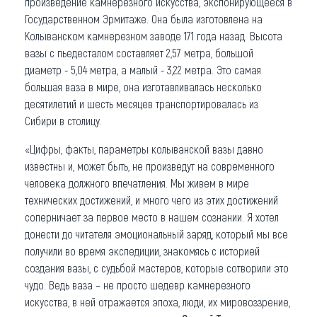
произведение камнерезного искусства, экспонирующееся в
Государственном Эрмитаже. Она была изготовлена на
Колыванском камнерезном заводе 171 года назад. Высота
вазы с пьедесталом составляет 2,57 метра, большой
диаметр - 5,04 метра, а малый - 3,22 метра. Это самая
большая ваза в мире, она изготавливалась несколько
десятилетий и шесть месяцев транспортировалась из
Сибири в столицу.
«Цифры, факты, параметры колыванской вазы давно
известны и, может быть, не произведут на современного
человека должного впечатления. Мы живем в мире
технических достижений, и много чего из этих достижений
соперничает за первое место в нашем сознании. Я хотел
донести до читателя эмоциональный заряд, который мы все
получили во время экспедиции, знакомясь с историей
создания вазы, с судьбой мастеров, которые сотворили это
чудо. Ведь ваза – не просто шедевр камнерезного
искусства, в ней отражается эпоха, люди, их мировоззрение,