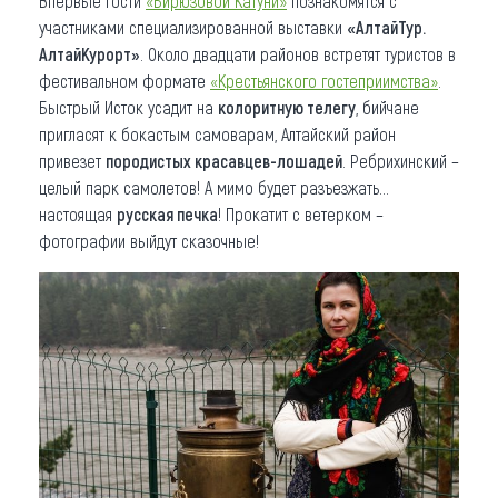
Впервые гости
«Бирюзовой Катуни»
познакомятся с
участниками специализированной выставки
«АлтайТур.
АлтайКурорт»
. Около двадцати районов встретят туристов в
фестивальном формате
«Крестьянского гостеприимства»
.
Быстрый Исток усадит на
колоритную телегу
, бийчане
пригласят к бокастым самоварам, Алтайский район
привезет
породистых красавцев-лошадей
. Ребрихинский –
целый парк самолетов! А мимо будет разъезжать…
настоящая
русская печка
! Прокатит с ветерком –
фотографии выйдут сказочные!