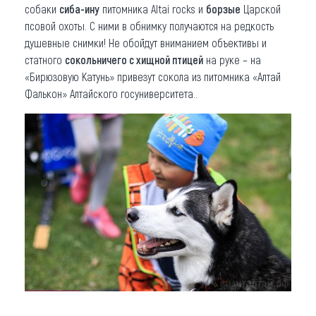
собаки
сиба-ину
питомника Altai rocks и
борзые
Царской
псовой охоты. С ними в обнимку получаются на редкость
душевные снимки! Не обойдут вниманием объективы и
статного
сокольничего с хищной птицей
на руке – на
«Бирюзовую Катунь» привезут сокола из питомника «Алтай
Фалькон» Алтайского госуниверситета..