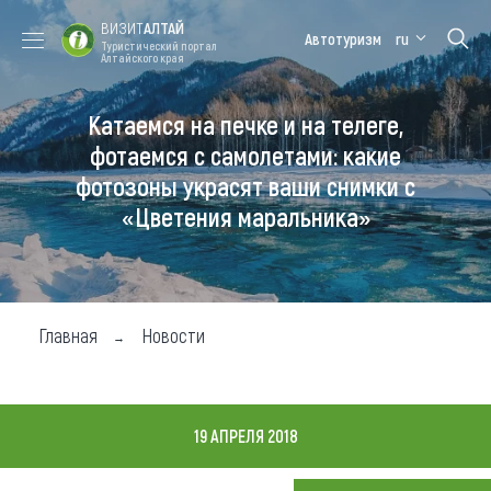
ВИЗИТ
АЛТАЙ
Автотуризм
ru
Туристический портал
Алтайского края
Катаемся на печке и на телеге,
Форум VISIT
Цветение
Медицинский
Алтайская
ALTAI
маральника
форум
зимовка
фотаемся с самолетами: какие
фотозоны украсят ваши снимки с
Туры
«Цветения маральника»
Где побывать
Чем заняться
Где остановиться
Главная
Новости
Где поесть
Карта
19 АПРЕЛЯ 2018
Новости