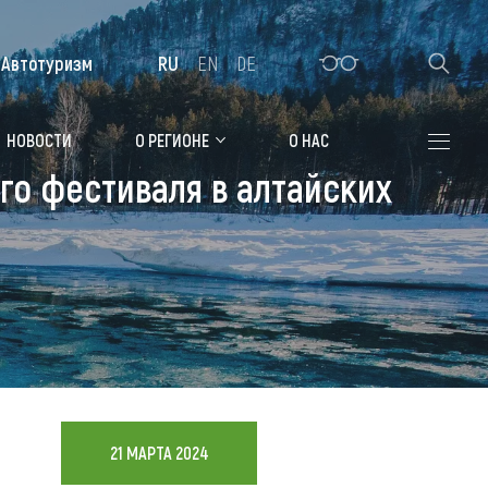
Автотуризм
RU
EN
DE
Алтайская зимовка
НОВОСТИ
О РЕГИОНЕ
О НАС
ого фестиваля в алтайских
Где остановиться
Санатории
Гостиницы, отели
Коттеджи, базы
Сельские усадьбы
Мотели, придорожные отели
21 МАРТА 2024