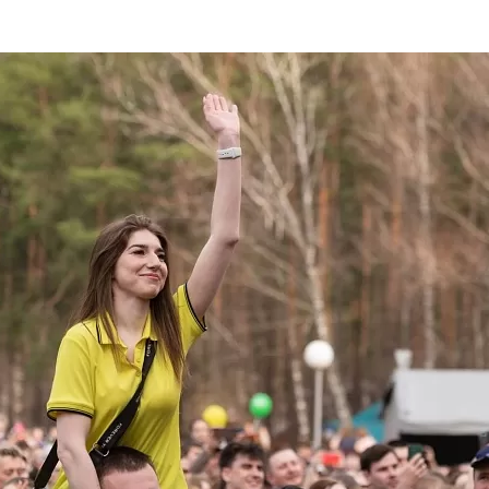
та
О регионе
ости
Общая информация
Как добраться
привезти (сувениры)
Люди, прославившие Ал
Карты и буклеты