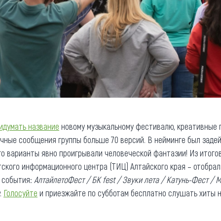
идумать название
новому музыкальному фестивалю, креативные
ичные сообщения группы больше 70 версий. В нейминге был заде
го варианты явно проигрывали человеческой фантазии! Из итого
ского информационного центра (ТИЦ) Алтайского края – отобрал
х события:
АлтайлетоФест / БК fest / Звуки лета / Катунь-Фест / 
.
Голосуйте
и приезжайте по субботам бесплатно слушать хиты 