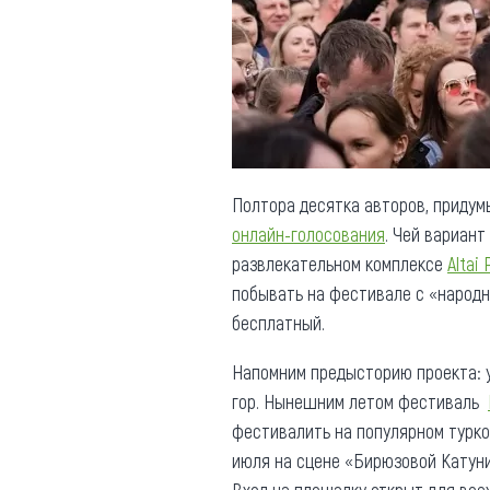
Обращения граждан
Противодействие коррупции
Полтора десятка авторов, приду
онлайн-голосования
. Чей вариан
развлекательном комплексе
Altai 
побывать на фестивале с «народны
бесплатный.
Напомним предысторию проекта: 
гор. Нынешним летом фестиваль
фестивалить на популярном турком
июля на сцене «Бирюзовой Катуни