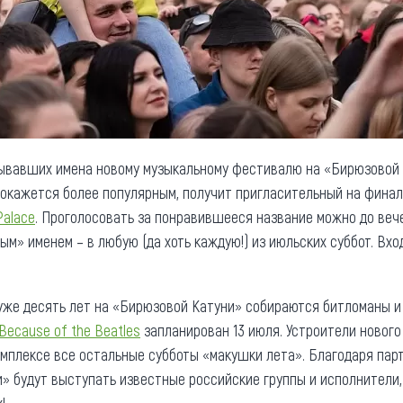
мывавших имена новому музыкальному фестивалю на «Бирюзовой 
т окажется более популярным, получит пригласительный на фина
Palace
. Проголосовать за понравившееся название можно до вече
м» именем – в любую (да хоть каждую!) из июльских суббот. Вхо
уже десять лет на «Бирюзовой Катуни» собираются битломаны и
Because of the Beatles
запланирован 13 июля. Устроители новог
плексе все остальные субботы «макушки лета». Благодаря партне
» будут выступать известные российские группы и исполнители,