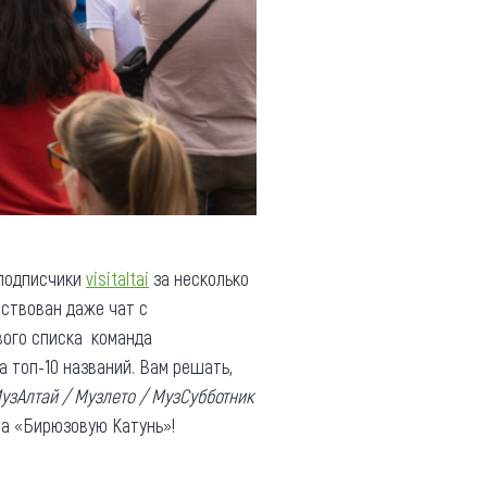
 подписчики
visitaltai
за несколько
йствован даже чат с
вого списка команда
а топ-10 названий. Вам решать,
МузАлтай / Музлето / МузСубботник
на «Бирюзовую Катунь»!