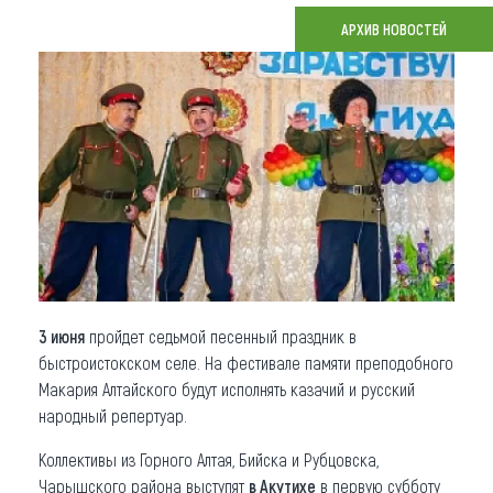
АРХИВ НОВОСТЕЙ
Что привезти (сувениры)
О регионе
Коллекция впечатлений
Другие рубрики
3 июня
пройдет седьмой песенный праздник в
быстроистокском селе. На фестивале памяти преподобного
Макария Алтайского будут исполнять казачий и русский
народный репертуар.
Коллективы из Горного Алтая, Бийска и Рубцовска,
Чарышского района выступят
в Акутихе
в первую субботу