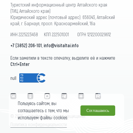
Туристский информационный центр Алтайского края
(ТИЦ Алтайского края)
Юридический адрес (почтовый адрес): 656043, Алтайский
край, г. Барнаул, просп. Красноармейский, 16а
ИНН 2225223458 КПП 222501001 ОГРН 1212200029612
+7 (3852) 206-101
,
info@visitaltai.info
Если заметили в тексте опечатку, выделите её и нажмите
Ctrl+Enter
null
Пользуясь сайтом, вы
соглашаетесь с тем, что мы
Соглашаюсь
© 2026 «visitaltai» Все права защищены.
используем файлы cookies.
Политика конфиденциальности