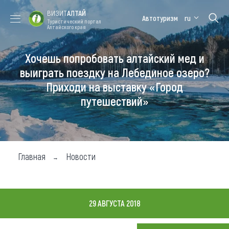
ВИЗИТ
АЛТАЙ
Автотуризм
ru
Туристический портал
Алтайского края
Хочешь попробовать алтайский мед и
Форум VISIT
Цветение
Медицинский
Алтайская
ALTAI
маральника
форум
зимовка
выиграть поездку на Лебединое озеро?
Приходи на выставку «Город
Туры
путешествий»
Где побывать
Чем заняться
Где остановиться
Главная
Новости
Где поесть
Карта
29 АВГУСТА 2018
Новости