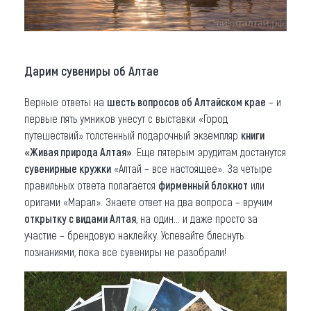
Дарим сувениры об Алтае
Верные ответы на
шесть вопросов об Алтайском крае
– и
первые пять умников унесут с выставки «Город
путешествий» толстенный подарочный экземпляр
книги
«Живая природа Алтая»
. Еще пятерым эрудитам достанутся
сувенирные кружки
«Алтай – все настоящее». За четыре
правильных ответа полагается
фирменный блокнот
или
оригами «Марал». Знаете ответ на два вопроса – вручим
открытку с видами Алтая
, на один… и даже просто за
участие – брендовую наклейку. Успевайте блеснуть
познаниями, пока все сувениры не разобрали!