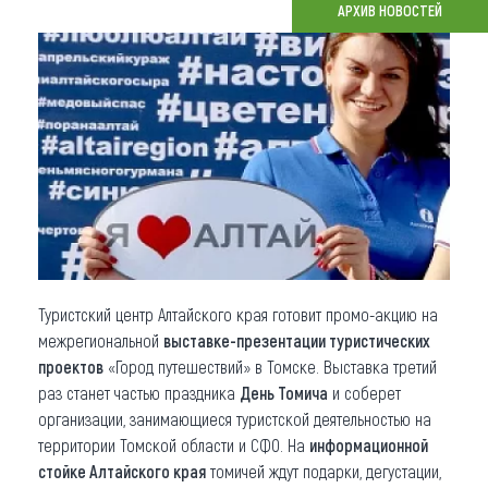
АРХИВ НОВОСТЕЙ
Что привезти (сувениры)
О регионе
Коллекция впечатлений
Другие рубрики
Туристский центр Алтайского края готовит промо-акцию на
межрегиональной
выставке-презентации туристических
проектов
«Город путешествий» в Томске. Выставка третий
раз станет частью праздника
День Томича
и соберет
организации, занимающиеся туристской деятельностью на
территории Томской области и СФО. На
информационной
стойке Алтайского края
томичей ждут подарки, дегустации,