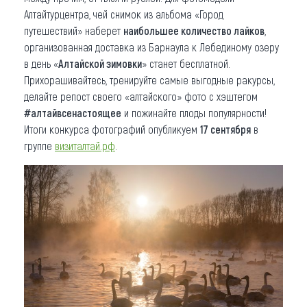
Алтайтурцентра, чей снимок из альбома «Город
путешествий» наберет
наибольшее количество лайков
,
организованная доставка из Барнаула к Лебединому озеру
в день «
Алтайской зимовки
» станет бесплатной.
Прихорашивайтесь, тренируйте самые выгодные ракурсы,
делайте репост своего «алтайского» фото с хэштегом
#алтайвсенастоящее
и пожинайте плоды популярности!
Итоги конкурса фотографий опубликуем
17 сентября
в
группе
визиталтай.рф
.