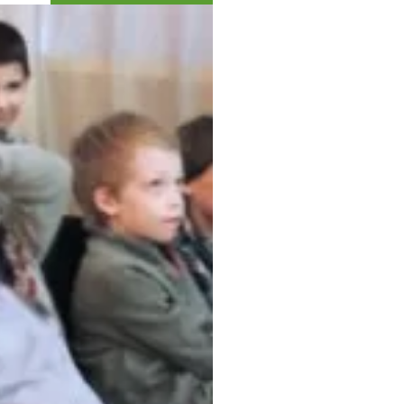
Коллекция впечатлений
Блог путешественника
Видеогалерея
тай
Фотогалерея