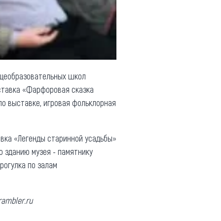
щеобразовательных школ
ыставка «Фарфоровая сказка
по выставке, игровая фольклорная
авка «Легенды старинной усадьбы»
о зданию музея - памятнику
рогулка по залам
rambler.ru