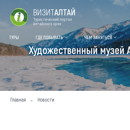
ВИЗИТ
АЛТАЙ
Туристический портал
Алтайского края
Форум VISIT ALTAI
Цвет
ТУРЫ
ГДЕ ПОБЫВАТЬ
ЧЕМ ЗАНЯТЬСЯ
Художественный музей А
Туры
Где
Объек
Объек
Объек
Главная
Новости
Топ т
Для м