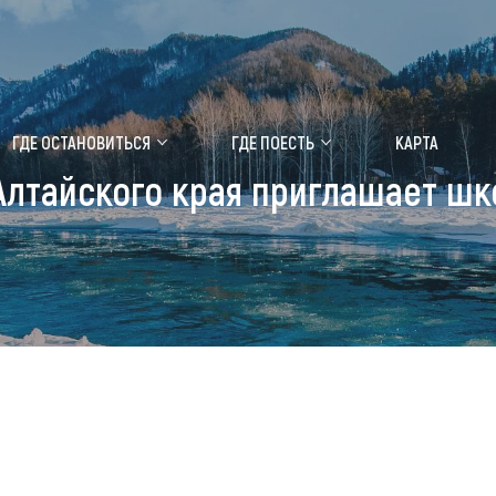
ение маральника
Медицинский форум
ГДЕ ОСТАНОВИТЬСЯ
ГДЕ ПОЕСТЬ
КАРТА
лтайского края приглашает шк
 побывать
Чем заняться
ты природы
Календарь событий
ты истории и культуры
Аудиогид
ты развлечений
Мой маршрут
уристических мест
аломобильных граждан