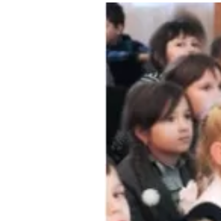
Где поесть
Кар
Нов
Рестораны
Кафе
Что 
Придорожные кафе
Другие рубрики
О нас
Реестр туроператоров
Алтайского края
Реестр туристических
агентств Алтайского края