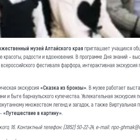
ожественный музей Алтайского края
приглашает учащихся об
е красоты, радости и вдохновения. В программе Дня знаний – в
м всероссийского фестиваля фарфора, интерактивная экскурсия 
тическая экскурсия
«Сказка из бронзы»
. В музее работает выст
ни и быте барнаульского купечества. Увлекательная экскурсия п
 окутанному множеством легенд и загадок, а также Виртуальная п
 -
«Путешествие в картину».
рького, 16. Контактный телефон: (3852) 50-22-24, e-mail: npo-ghmak@