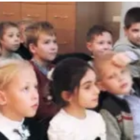
та
О регионе
ости
Общая информация
Как добраться
привезти (сувениры)
Люди, прославившие Ал
Карты и буклеты