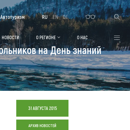
Автотуризм
RU
EN
DE
Алтайская зимовка
НОВОСТИ
О РЕГИОНЕ
О НАС
ольников на День знаний
Где остановиться
Санатории
Гостиницы, отели
Коттеджи, базы
Сельские усадьбы
31 АВГУСТА 2015
Мотели, придорожные отели
АРХИВ НОВОСТЕЙ