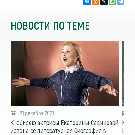
НОВОСТИ ПО ТЕМЕ
21 декабря 2021
0
К юбилею актрисы Екатерины Савиновой
Каме
издана ее литературная биография в
Шукш