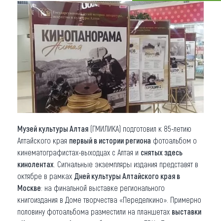
Что привезти (сувениры)
О регионе
Коллекция впечатлений
Другие рубрики
Музей культуры Алтая
(ГМИЛИКА) подготовил к 85-летию
Алтайского края
первый в истории региона
фотоальбом о
кинематографистах-выходцах с Алтая и
снятых здесь
кинолентах
. Сигнальные экземпляры издания представят в
октябре в рамках
Дней культуры Алтайского края в
Москве
: на финальной выставке регионального
книгоиздания в Доме творчества «Переделкино». Примерно
половину фотоальбома разместили на планшетах
выставки