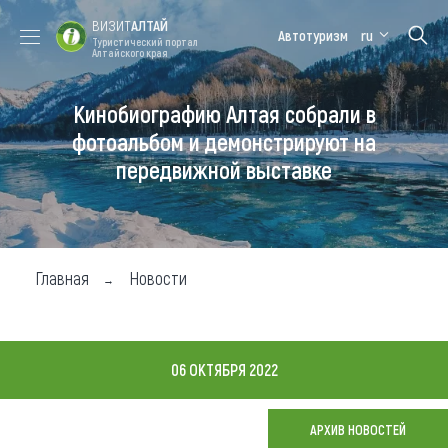
ВИЗИТ
АЛТАЙ
Автотуризм
ru
Туристический портал
Алтайского края
Кинобиографию Алтая собрали в
Форум VISIT
Цветение
Медицинский
Алтайская
ALTAI
маральника
форум
зимовка
фотоальбом и демонстрируют на
передвижной выставке
Туры
Где побывать
Чем заняться
Главная
Новости
Где остановиться
Где поесть
06 ОКТЯБРЯ 2022
Карта
АРХИВ НОВОСТЕЙ
Новости