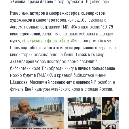
«Кинопанорама Алтая»
в барнаульском ТРЦ «Пионер».
Известных
актеров и кинорежиссеров, сценаристов,
художников и кинооператоров
, чьи судьбы связаны с
Алтаем, научные сотрудники ГМИЛИКА знают около 130.
79
киноперсоналий
, сведения о которых собраны в фондах
музея,
объединили в фотоальбом
«Кинопанорама Алтая».
Столь
подробного и богато иллюстрированного
издания о
киноистории региона еще не было.
Тираж в тысячу
экземпляров
через некоторое время поступит в
библиотеки края. Приобрести книгу
в личное пользование
можно будет в ГМИЛИКА и краевой библиотеке имени
Шишкова.
Москвичей познакомят с новинкой
14 октября, в
финале Дней культуры Алтайского края в столице России.