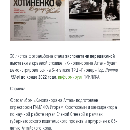
38 листов фотоальбома стали
экспонатами передвижной
выставки
в краевой столице. «Кинопанорама Алтая» будет
демонстрироваться на 3-м этаже ТРЦ «Пионер» (
пр. Ленина,
102-в
)
до конца 2022 года
,
информирует
ГМИЛИКА.
Справка
Фотоальбом «Кинопанорама Алтая» подготовлен
директором ГМИЛИКА Игорем Коротковым и замдиректора
по научной работе музея Еленой Огневой в рамках
губернаторского издательского проекта и приурочен к 85-
летию Алтайского края.