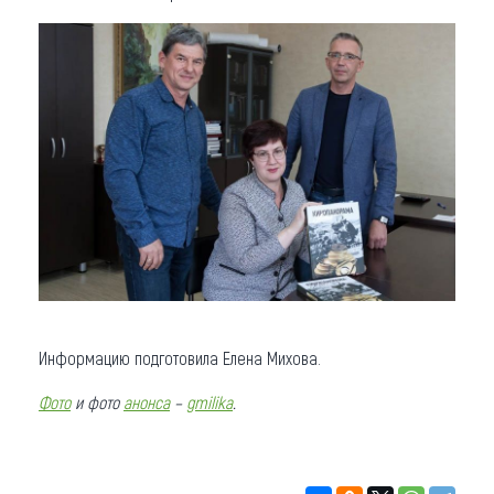
Информацию подготовила Елена Михова.
Фото
и фото
анонса
–
gmilika
.