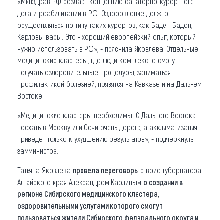
«Минздрав РФ создает концепцию санаторно-курортного
дела и реабилитации в РФ. Оздоровление должно
осуществляться по типу таких курортов, как Баден-Баден,
Карловы вары. Это - хороший европейский опыт, который
нужно использовать в РФ», - пояснила Яковлева. Отдельные
медицинские кластеры, где люди комплексно смогут
получать оздоровительные процедуры, заниматься
профилактикой болезней, появятся на Кавказе и на Дальнем
Востоке.
«Медицинские кластеры необходимы. С Дальнего Востока
поехать в Москву или Сочи очень дорого, а акклиматизация
приведет только к ухудшению результатов», - подчеркнула
замминистра.
Татьяна Яковлева
провела переговоры
с врио губернатора
Алтайского края Александром Карлиным
о создании в
регионе Сибирского медицинского кластера,
оздоровительными услугами которого смогут
пользоваться жители Сибирского федерального округа и