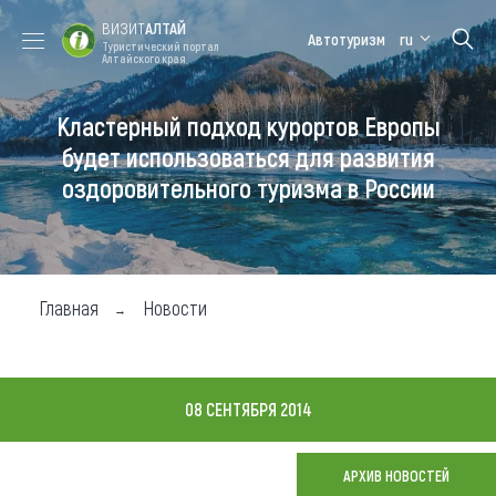
ВИЗИТ
АЛТАЙ
Автотуризм
ru
Туристический портал
Алтайского края
Кластерный подход курортов Европы
Форум VISIT
Цветение
Медицинский
Алтайская
ALTAI
маральника
форум
зимовка
будет использоваться для развития
оздоровительного туризма в России
Туры
Где побывать
Чем заняться
Главная
Новости
Где остановиться
Где поесть
08 СЕНТЯБРЯ 2014
Карта
АРХИВ НОВОСТЕЙ
Новости