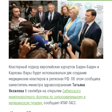
Что привезти (сувениры)
О регионе
Коллекция впечатлений
Другие рубрики
Кластерный подход европейских курортов Баден-Баден и
Карловы Вары будет использоваться для создания
медицинских кластеров в регионах РФ. Об этом сообщила
заместитель министра здравоохранения
Татьяна
Яковлева
6 сентября на открытии
Сибирского
международного форума по оздоровительному и
медицинском туризму
, сообщает ИТАР-ТАСС.