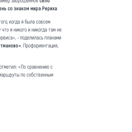
пример заброшенное
село
ень со знаком мира Рериха
.
ого, когда я была совсем
 что я никого и никогда там не
ервиса», - поделилась планами
ытманово».
Профориентация,
отметил: «По сравнению с
и маршруты по собственным