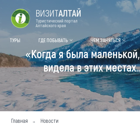
ВИЗИТ
АЛТАЙ
Туристический портал
Алтайского края
Форум VISIT ALTAI
Цвет
ТУРЫ
ГДЕ ПОБЫВАТЬ
ЧЕМ ЗАНЯТЬСЯ
«Когда я была маленькой,
Туры
Где
видела в этих местах
Объек
Объек
Объек
Топ т
Для м
Главная
Новости