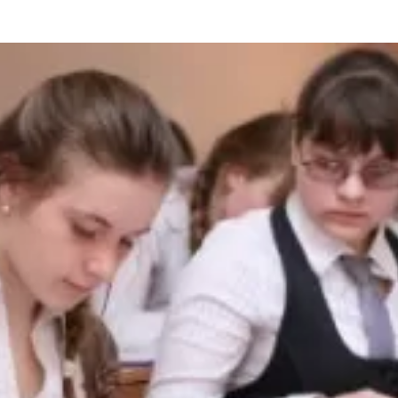
та
О регионе
ости
Общая информация
Как добраться
привезти (сувениры)
Люди, прославившие Ал
Карты и буклеты