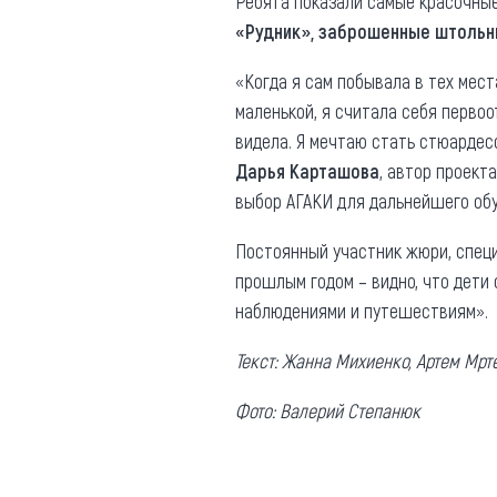
Ребята показали самые красочные
«Рудник», заброшенные штольн
«Когда я сам побывала в тех места
маленькой, я считала себя первоот
видела. Я мечтаю стать стюардесс
Дарья Карташова
, автор проект
выбор АГАКИ для дальнейшего обу
Постоянный участник жюри, специ
прошлым годом – видно, что дети
наблюдениями и путешествиям».
Текст: Жанна Михиенко, Артем Мрт
Фото: Валерий Степанюк