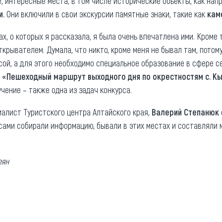
, интересные места, в том числе исторические объекты, как на
и.
Они включили в свои экскурсии памятные знаки, такие как
кам
х, о которых я рассказала, я была очень впечатлена ими. Кроме т
крывателем. Думала, что никто, кроме меня не бывал там, потому
ой, а для этого необходимо специальное образование в сфере с
а
«Пешеходный маршрут выходного дня по окрестностям с. К
чение – также одна из задач конкурса.
алист Туристского центра Алтайского края,
Валерий Степанюк
 сами собирали информацию, бывали в этих местах и составлял
еян