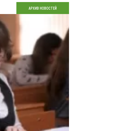
Коллекция впечатлений
АРХИВ НОВОСТЕЙ
Блог путешественника
Видеогалерея
тай
Фотогалерея