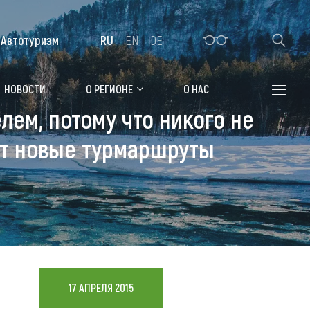
Автотуризм
RU
EN
DE
Алтайская зимовка
НОВОСТИ
О РЕГИОНЕ
О НАС
лем, потому что никого не
Где остановиться
ают новые турмаршруты
Санатории
Гостиницы, отели
Коттеджи, базы
Сельские усадьбы
Мотели, придорожные отели
17 АПРЕЛЯ 2015