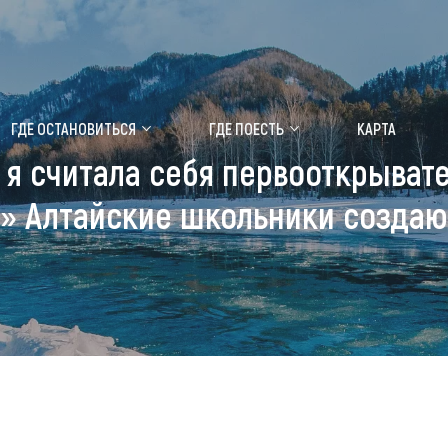
ение маральника
Медицинский форум
ГДЕ ОСТАНОВИТЬСЯ
ГДЕ ПОЕСТЬ
КАРТА
 я считала себя первооткрывате
 побывать
Чем заняться
..» Алтайские школьники созд
ты природы
Календарь событий
ты истории и культуры
Аудиогид
ты развлечений
Мой маршрут
уристических мест
аломобильных граждан