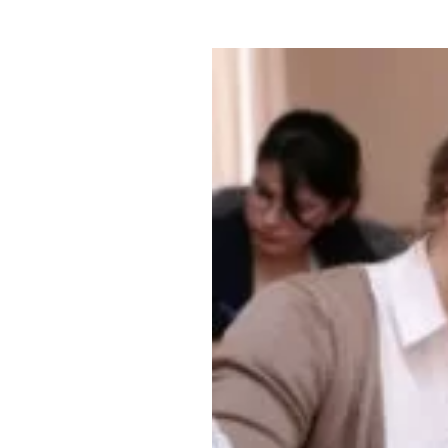
Где поесть
Кар
Нов
Рестораны
Кафе
Что 
Придорожные кафе
Другие рубрики
О нас
Реестр туроператоров
Алтайского края
Реестр туристических
агентств Алтайского края