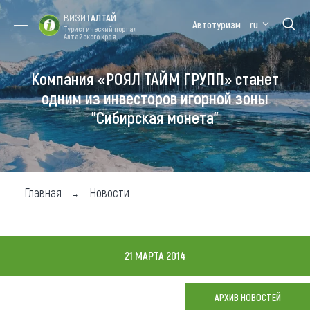
ВИЗИТ
АЛТАЙ
Автотуризм
ru
Туристический портал
Алтайского края
Компания «РОЯЛ ТАЙМ ГРУПП» станет
Форум VISIT
Цветение
Медицинский
Алтайская
ALTAI
маральника
форум
зимовка
одним из инвесторов игорной зоны
"Сибирская монета"
Туры
Где побывать
Чем заняться
Главная
Новости
Где остановиться
Где поесть
21 МАРТА 2014
Карта
АРХИВ НОВОСТЕЙ
Новости