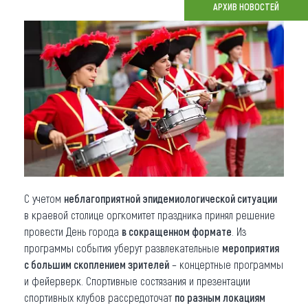
АРХИВ НОВОСТЕЙ
Что привезти (сувениры)
О регионе
Коллекция впечатлений
Другие рубрики
С учетом
неблагоприятной эпидемиологической ситуации
в краевой столице оргкомитет праздника принял решение
провести День города
в сокращенном формате
. Из
программы события уберут развлекательные
мероприятия
с большим скоплением зрителей
– концертные программы
и фейерверк. Спортивные состязания и презентации
спортивных клубов рассредоточат
по разным локациям