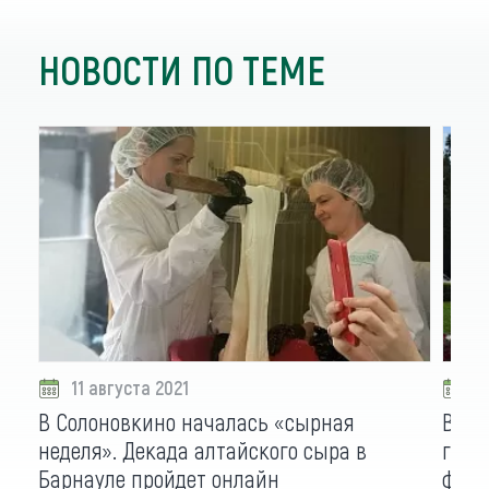
НОВОСТИ ПО ТЕМЕ
11 августа 2021
1
В Солоновкино началась «сырная
В че
неделя». Декада алтайского сыра в
горо
Барнауле пройдет онлайн
фото