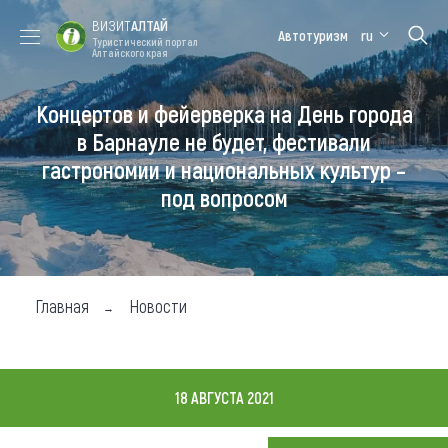
ВИЗИТ
АЛТАЙ
Автотуризм
ru
Туристический портал
Алтайского края
Концертов и фейерверка на День города
Форум VISIT
Цветение
Медицинский
Алтайская
ALTAI
маральника
форум
зимовка
в Барнауле не будет, фестивали
гастрономии и национальных культур –
Туры
под вопросом
Где побывать
Чем заняться
Где остановиться
Главная
Новости
Где поесть
Карта
18 АВГУСТА 2021
Новости