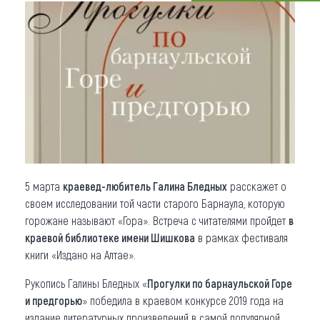
Что привезти (сувениры)
О регионе
Коллекция впечатлений
Другие рубрики
5 марта
краевед-любитель Галина Бледных
расскажет о
своем исследовании той части старого Барнаула, которую
горожане называют «Гора». Встреча с читателями пройдет
в
краевой библиотеке имени Шишкова
в рамках фестиваля
книги «Издано на Алтае».
Рукопись Галины Бледных «
Прогулки по барнаульской Горе
и предгорью
» победила в краевом конкурсе 2019 года на
издание литературных произведений в самой популярной