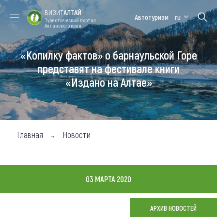
ВИЗИТ
АЛТАЙ
Автотуризм
ru
Туристический портал
Алтайского края
«Копилку фактов» о барнаульской Горе
Форум VISIT
Цветение
Медицинский
Алтайская
ALTAI
маральника
форум
зимовка
представят на фестивале книги
«Издано на Алтае»
Туры
Где побывать
Чем заняться
Главная
Новости
Где остановиться
Где поесть
03 МАРТА 2020
Карта
АРХИВ НОВОСТЕЙ
Новости