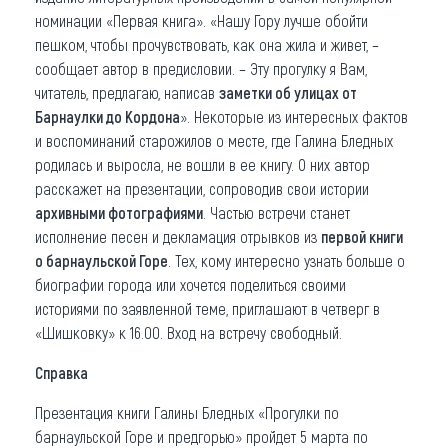
номинации «Первая книга». «Нашу Гору лучше обойти
пешком, чтобы прочувствовать, как она жила и живет, –
сообщает автор в предисловии. – Эту прогулку я Вам,
читатель, предлагаю, написав
заметки об улицах от
Барнаулки до Кордона
». Некоторые из интересных фактов
и воспоминаний старожилов о месте, где Галина Бледных
родилась и выросла, не вошли в ее книгу. О них автор
расскажет на презентации, сопроводив свои истории
архивными фотографиями
. Частью встречи станет
исполнение песен и декламация отрывков из
первой книги
о барнаульской Горе
. Тех, кому интересно узнать больше о
биографии города или хочется поделиться своими
историями по заявленной теме, приглашают в четверг в
«Шишковку» к 16.00. Вход на встречу свободный.
Справка
Презентация книги Галины Бледных «Прогулки по
барнаульской Горе и предгорью» пройдет 5 марта по