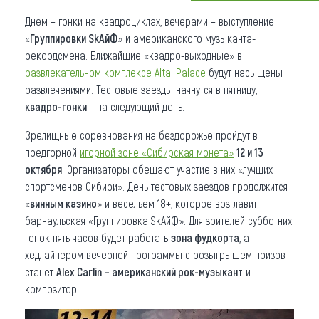
Днем – гонки на квадроциклах, вечерами – выступление
Что привезти (сувениры)
«
Группировки SkAйФ
» и американского музыканта-
О регионе
рекордсмена. Ближайшие «квадро-выходные» в
развлекательном комплексе Altai Palace
будут насыщены
Коллекция впечатлений
развлечениями. Тестовые заезды начнутся в пятницу,
квадро-гонки
– на следующий день.
Другие рубрики
Зрелищные соревнования на бездорожье пройдут в
предгорной
игорной зоне «Сибирская монета»
12 и 13
октября
. Организаторы обещают участие в них «лучших
спортсменов Сибири». День тестовых заездов продолжится
«
винным казино
» и весельем 18+, которое возглавит
барнаульская «Группировка SkAйФ». Для зрителей субботних
гонок пять часов будет работать
зона фудкорта
, а
хедлайнером вечерней программы с розыгрышем призов
станет
Alex Carlin – американский рок-музыкант
и
композитор.