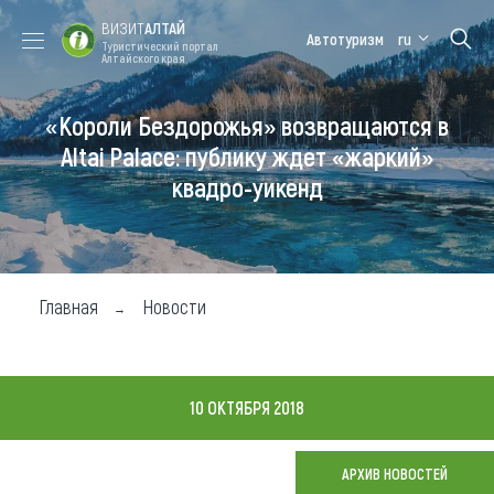
ВИЗИТ
АЛТАЙ
Автотуризм
ru
Туристический портал
Алтайского края
«Короли Бездорожья» возвращаются в
Форум VISIT
Цветение
Медицинский
Алтайская
ALTAI
маральника
форум
зимовка
Altai Palace: публику ждет «жаркий»
квадро-уикенд
Туры
Где побывать
Чем заняться
Главная
Новости
Где остановиться
Где поесть
10 ОКТЯБРЯ 2018
Карта
АРХИВ НОВОСТЕЙ
Новости